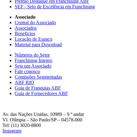
Prêmio Destaque em Franchising ABF
SEF - Selo de Excelência em Franchising
Associado
Central do Associado
Associados
Beneficios
Locação de Espaço
Material para Download
Números do Setor
Franchising Íntegro
Seja um Associado
Fale conosco
Comissões Segmentadas
ABF RIO
Guia de Franquias ABF
Guia de Fornecedores ABF
Av. das Nações Unidas, 10989 – 9 º andar
Vl. Olímpia – São Paulo/SP – 04578-000
Tel: (11) 3020-8800
Instagram