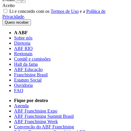
Aceito
Li e concordo com os
Termos de Uso
e a
Política de
Privacidade
.
Quero receber
A ABF
Sobre nós
Diretoria
ABF RIO
Regionais
Comitê e comissões
Hall da fama
ABF Educação
Franchising Brasil
Estatuto Social
Ouvidoria
FAQ
Fique por dentro
Agenda
ABF Franchising Expo
ABF Franchising Summit Brasil
ABF Franchising Week
Convenção do ABF Franchising