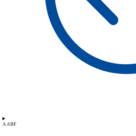
A ABF