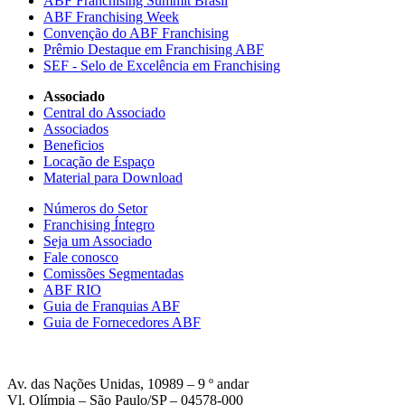
ABF Franchising Summit Brasil
ABF Franchising Week
Convenção do ABF Franchising
Prêmio Destaque em Franchising ABF
SEF - Selo de Excelência em Franchising
Associado
Central do Associado
Associados
Beneficios
Locação de Espaço
Material para Download
Números do Setor
Franchising Íntegro
Seja um Associado
Fale conosco
Comissões Segmentadas
ABF RIO
Guia de Franquias ABF
Guia de Fornecedores ABF
Av. das Nações Unidas, 10989 – 9 º andar
Vl. Olímpia – São Paulo/SP – 04578-000