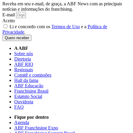
Receba em seu e-mail, de graça, a ABF News com as principais
notícias e informações do franchising.
E-mail
Aceito
Li e concordo com os
Termos de Uso
e a
Política de
Privacidade
.
Quero receber
A ABF
Sobre nós
Diretoria
ABF RIO
Regionais
Comitê e comissões
Hall da fama
ABF Educação
Franchising Brasil
Estatuto Social
Ouvidoria
FAQ
Fique por dentro
Agenda
ABF Franchising Expo