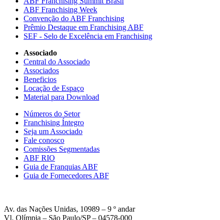
ABF Franchising Summit Brasil
ABF Franchising Week
Convenção do ABF Franchising
Prêmio Destaque em Franchising ABF
SEF - Selo de Excelência em Franchising
Associado
Central do Associado
Associados
Beneficios
Locação de Espaço
Material para Download
Números do Setor
Franchising Íntegro
Seja um Associado
Fale conosco
Comissões Segmentadas
ABF RIO
Guia de Franquias ABF
Guia de Fornecedores ABF
Av. das Nações Unidas, 10989 – 9 º andar
Vl. Olímpia – São Paulo/SP – 04578-000