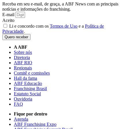
Receba em seu e-mail, de graça, a ABF News com as principais
notícias e informações do franchising.
E-mail
Aceito
Li e concordo com os
Termos de Uso
e a
Política de
Privacidade
.
Quero receber
A ABF
Sobre nós
Diretoria
ABF RIO
Regionais
Comitê e comissões
Hall da fama
ABF Educação
Franchising Brasil
Estatuto Social
Ouvidoria
FAQ
Fique por dentro
Agenda
ABF Franchising Expo