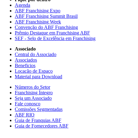
Agenda
ABF Franchising Expo
ABF Franchising Summit Brasil
ABF Franchising Week
Convenção do ABF Franchising
Prêmio Destaque em Franchising ABF
SEF - Selo de Excelência em Franchising
Associado
Central do Associado
Associados
Beneficios
Locação de Espaço
Material para Download
Números do Setor
Franchising Íntegro
Seja um Associado
Fale conosco
Comissões Segmentadas
ABF RIO
Guia de Franquias ABF
Guia de Fornecedores ABF