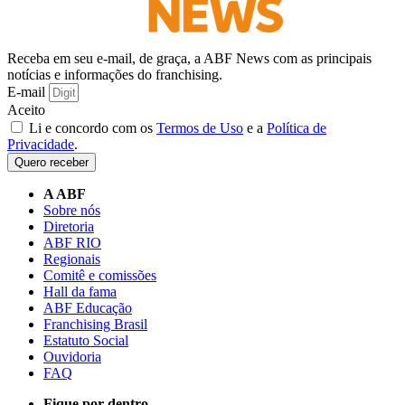
Receba em seu e-mail, de graça, a ABF News com as principais
notícias e informações do franchising.
E-mail
Aceito
Li e concordo com os
Termos de Uso
e a
Política de
Privacidade
.
Quero receber
A ABF
Sobre nós
Diretoria
ABF RIO
Regionais
Comitê e comissões
Hall da fama
ABF Educação
Franchising Brasil
Estatuto Social
Ouvidoria
FAQ
Fique por dentro