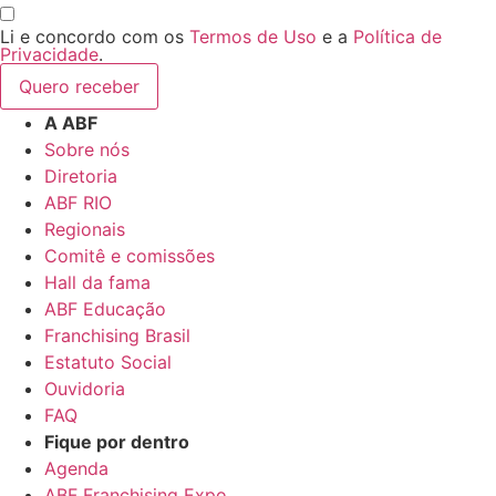
Li e concordo com os
Termos de Uso
e a
Política de
Privacidade
.
Quero receber
A ABF
Sobre nós
Diretoria
ABF RIO
Regionais
Comitê e comissões
Hall da fama
ABF Educação
Franchising Brasil
Estatuto Social
Ouvidoria
FAQ
Fique por dentro
Agenda
ABF Franchising Expo