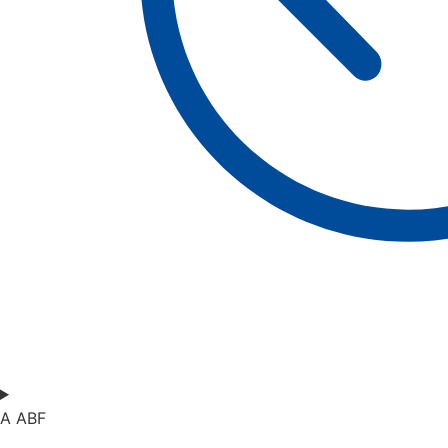
A ABF