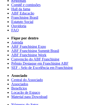
Regionais
Comitê e comissões
Hall da fama
ABF Educação
Franchising Brasil
Estatuto Social
Ouvidoria
FAQ
Fique por dentro
Agenda
ABF Franchising Expo
ABF Franchising Summit Brasil
ABF Franchising Week
Convenção do ABF Franchising
Prêmio Destaque em Franchising ABF
SEF - Selo de Excelência em Franchising
Associado
Central do Associado
Associados
Beneficios
Locação de Espaço
Material para Download
Números do Setor