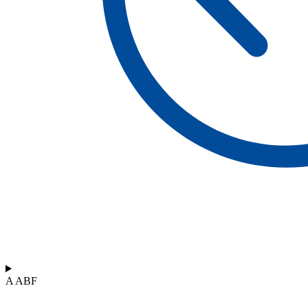
A ABF