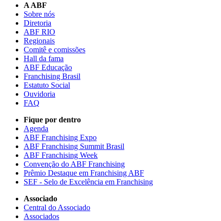
A ABF
Sobre nós
Diretoria
ABF RIO
Regionais
Comitê e comissões
Hall da fama
ABF Educação
Franchising Brasil
Estatuto Social
Ouvidoria
FAQ
Fique por dentro
Agenda
ABF Franchising Expo
ABF Franchising Summit Brasil
ABF Franchising Week
Convenção do ABF Franchising
Prêmio Destaque em Franchising ABF
SEF - Selo de Excelência em Franchising
Associado
Central do Associado
Associados