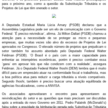
para o próximo ano, como a questão da Substituição Tributária e os
Projetos de Lei que têm onerado o setor.
A Deputada Estadual Maria Lúcia Amary (PSDB) declarou que a
Assembléia Legislativa pode ser um elo de comunicação com o Governo
Federal: `É preciso reivindicar`, afirma. Já Milton Dallari (PSDB) chamou a
atenção para a necessidade de se proteger as micro e pequenas
empresas, que muitas vezes são alvo do excesso de Projetos de Lei
aprovados no Congresso. O elevado número de projetos que prejudicam o
setor também foi assunto abordado pelo Deputado Federal Walter
Feldman (PSDB). `O Brasil é o país com a maior capacidade para
enfrentar as intempéries econômicas, porém é preciso combater essa
`gana` em aprovar leis que não condizem com a realidade`, assegura
Feldman. Já o Deputado Federal Walter Ihoshi (DEM) lembra que é muito
difícil para um empresário atuar na conformidade fiscal e trabalhista, mas
a boa política atua para reduzir a carga tributária a níveis compatíveis.
Segundo Ihoshi, também é preciso buscar uma atuação equilibrada de
agências fiscalizadoras, como a ANVISA.
Os associados aproveitaram o encontro para apresentarem as
reivindicações do setor e as questões que mais precisam ser discutidas
após a entrada do novo Governo em 2011. Pedro Palatnik (McDonald`s)
falou sobre a gravidade da bitributação gerada pela Substituição Tributária