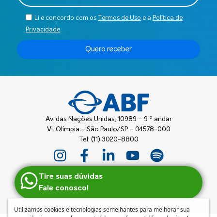
Li e concordo com os
Termos de Uso
e a
Política de
Privacidade
.
Quero receber
Av. das Nações Unidas, 10989 – 9 º andar
Vl. Olímpia – São Paulo/SP – 04578-000
Tel: (11) 3020-8800
Tire suas dúvidas
Fale conosco!
Utilizamos cookies e tecnologias semelhantes para melhorar sua