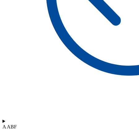
A ABF