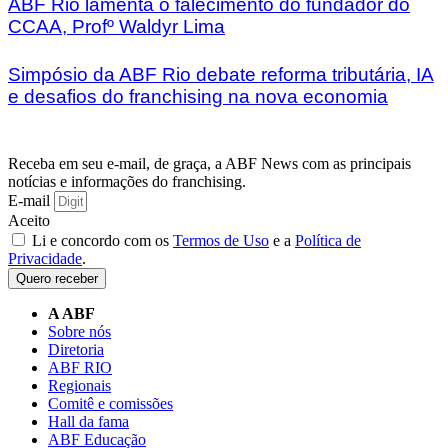
ABF Rio lamenta o falecimento do fundador do
CCAA, Profº Waldyr Lima
Simpósio da ABF Rio debate reforma tributária, IA
e desafios do franchising na nova economia
Receba em seu e-mail, de graça, a ABF News com as principais
notícias e informações do franchising.
E-mail
Aceito
Li e concordo com os
Termos de Uso
e a
Política de
Privacidade
.
Quero receber
A ABF
Sobre nós
Diretoria
ABF RIO
Regionais
Comitê e comissões
Hall da fama
ABF Educação