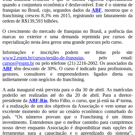
quando a conjuntura econômica é desfavorável. Este é o sistema de
franquias no Brasil, cujo, segundos dados da
ABF
, mostrou que o
franchising cresceu 8,3% em 2015, registrando um faturamento da
ordem de R$139,593 bilhões.
O crescimento do mercado de franquias no Brasil, a potência das
marcas no exterior e uma demanda reprimida por cursos de
especialização nesta área gerou uma grande procura pelo curso.
Informações e inscrições podem ser feitas pelo site
www2.espm.br/cursos/gestão-de-franquias
, pelo email:
cursos@espm.br
ou pelo telefone (21) 2216-2002. Os associados da
ABF
têm desconto de 30%. O curso é indicado para profissionais,
gestores, consultores e empreendedores ligados direta ou
indiretamente com negócios do franchising.
A aula inaugural está prevista para o dia 30 de abril. As matrículas
poderão ser realizadas até do dia 20 de abril. Para a diretor-
presidente da
ABF-Rio
, Beto Filho, o curso, que já está na 4ª turma,
é a realização de um dos objetivos da Associação e vem somar ao
excelente momento do setor ao cenário econômico conturbado do
país. “Os números provam que o Franchising é um ótimo
investimento. Entendemos que o melhor caminho para cumprirmos
nosso dever enquanto Associação é disponibilizar mais opções de
ferramentas para a capacitação e o aprendizado do sistema”,