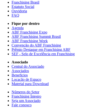
Franchising Brasil
Estatuto Social
Ouvidoria
FAQ
Fique por dentro
Agenda
ABF Franchising Expo
ABF Franchising Summit Brasil
ABF Franchising Week
Convenção do ABF Franchising
Prêmio Destaque em Franchising ABF
SEF - Selo de Excelência em Franchising
Associado
Central do Associado
Associados
Beneficios
Locação de Espaço
Material para Download
Números do Setor
Franchising Íntegro
Seja um Associado
Fale conosco