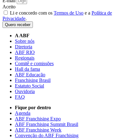
E-mail
Aceito
Li e concordo com os
Termos de Uso
e a
Política de
Privacidade
.
Quero receber
A ABF
Sobre nós
Diretoria
ABF RIO
Regionais
Comitê e comissões
Hall da fama
ABF Educação
Franchising Brasil
Estatuto Social
Ouvidoria
FAQ
Fique por dentro
Agenda
ABF Franchising Expo
ABF Franchising Summit Brasil
ABF Franchising Week
Convenção do ABF Franchising