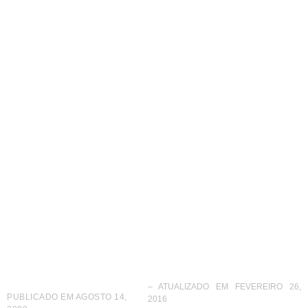
ABF realiza o 3º
Seminário Setorial de
Alimentação
– ATUALIZADO EM FEVEREIRO 26,
PUBLICADO EM
AGOSTO 14,
2016