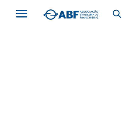
ABF participa da 2ª
caminhada pela
reciclagem realizada
pela AFRAS