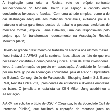
A inspiração para criar a Recicla veio do próprio contraste
socioeconômico do Morumbi, bairro cujo espaço é dividido entre
condomínios luxuosos e favelas. `Com uma atitude simples, como a de
dar destinação adequada aos materiais recicláveis, evitamos poluir a
natureza e ainda garantimos postos de trabalho a pessoas excluídas do
mercado formal`, explica Eleine Bélaváry, uma das responsáveis pelo
projeto que foi transformado recentemente na Associação Recicla
Morumbi (ARM).
Devido ao grande crescimento do trabalho da Recicla nos últimos meses,
ficou inviável à AFRAS geri-la sozinha. Isso, aliado ao fato de que era
necessário constituí-la como pessoa jurídica, a fim de atrair investidores,
levou à transformação do projeto em associação. A entidade foi formada
por um forte grupo de lideranças convidadas pela AFRAS: Subprefeitura
do Butantã, Conseg, União de Paraisópolis, Shopping Jardim Sul, Banco
Real, Revista Dolce Vita, presidentes de entidades e diversas empresas
do bairro. O jornalista e radialista da CBN Milton Jung apadrinhou a
Associação.
A ARM vai solicitar o título de OSCIP (Organização da Sociedade Civil de
Interesse Público), que facilitará a captação de recursos junto ao