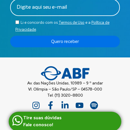
Li e concordo com os
Termos de Uso
e a
Política de
Privacidade
.
Quero receber
Av. das Nações Unidas, 10989 – 9 º andar
Vl. Olímpia – São Paulo/SP – 04578-000
Tel: (11) 3020-8800
Tire suas dúvidas
Fale conosco!