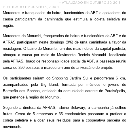
– ATUALIZADO EM OUTUBRO 20, 2015
PUBLICADO EM
JUNHO 9, 2008
Moradores e franqueados do bairro, funcionários da ABF e apoiadores da
causa participaram da caminhada que estimula a coleta seletiva na
região.
Moradores do Morumbi, franqueados do bairro e funcionários da ABF e da
AFRAS participaram neste domingo (8/6) de uma caminhada a favor da
reciclagem. O bairro do Morumbi, um dos mais nobres da capital paulista,
abraçou a causa por meio do Movimento Recicla Morumbi. Idealizada
pela AFRAS, braço de responsabilidade social da ABF, a passeata reuniu
cerca de 250 pessoas e marcou um ano de aniversário do projeto.
Os participantes saíram do Shopping Jardim Sul e percorreram 6 km,
acompanhados pela Big Band, formada por músicos e jovens do
Barracão dos Sonhos, entidade da comunidade carente de Paraisópolis,
que pertence à região do Morumbi.
Segundo a diretora da AFRAS, Eleine Bélaváry, a campanha já colheu
frutos. Cerca de 5 empresas e 35 condomínios passaram a praticar a
coleta seletiva e a doar seus resíduos para a cooperativa parceira do
movimento.