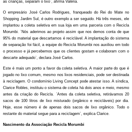
as crianças, separam o lixo`, afirma Valéria.
O empresário José Carlos Rodrigues, franqueado do Rei do Mate no
Shopping Jardim Sul, é outro exemplo a ser seguido. Há três meses, ele
implantou a coleta seletiva em sua loja em uma parceria com o Recicla
Morumbi. `Nós aderimos ao projeto assim que nos demos conta de que
95% do material que descartamos é reciclável. A implantação do sistema
de separação foi fácil, a equipe do Recicla Morumbi nos auxiliou em todo
o processo e já percebemos que os clientes gostam e colaboram com o
descarte adequado`, declara José Carlos.
Este é mais um ponto a favor da coleta seletiva. A maior parte do que é
jogado no lixo comum, mesmo nos lixos residenciais, pode ser destinada
à reciclagem. O condomínio Living Concept pode atestar isso. A síndica,
Clarice Robles, instituiu o sistema de coleta há dois anos e meio, mesmo
antes da criação do Recicla. `Antes da coleta seletiva, retirávamos 20
sacos de 100 litros de lixo misturado (orgânico e recicláveis) por dia.
Hoje, esse número é de apenas dois sacos de lixo orgânico. Todo o
restante do material segue para a reciclagem`, explica Clarice.
Nascimento da Associação Recicla Morumbi