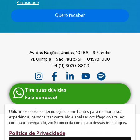
Privacidade
.
Quero receber
Av. das Nações Unidas, 10989 – 9 º andar
Vl. Olímpia – São Paulo/SP – 04578-000
Tel: (11) 3020-8800
Tire suas dúvidas
Fale conosco!
Utilizamos cookies e tecnologias semelhantes para melhorar sua
experiência, personalizar conteúdo e analisar o tráfego do site. Ao
continuar navegando, você concorda com o uso dessas tecnologias.
Anuncie
|
Guia de Franquias ABF
|
Política de privacidade e
Política de Privacidade
tratamento de dados pessoais
|
Termos de Uso
© 2026 – ABF | Associação Brasileira de Franchising