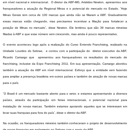
em nível nacional e internacional. O diretor da ABF-MG, Aristides Newton, apresentou aos
franqueadores a atuação da Regional Minas e o potencial do mercado no Estado. `Hoje
Minas Gerais tem cerca de 100 marcas que ainda não se filiaram a ABF. Gradualmente
essas marcas estão chegando, mas precisamos incentivar a filiação para fortalecer a
posição de Minas no mercado`, disse Newton. Ele lembrou que são 39 marcas mineiras
filiadas à ABF e que esse número vem crescendo, mas ainda é pouco representativo.
O evento aconteceu logo após a realização do Curso Entendo Franchising, realizado na
Unidade Lourdes do Sebrae, e contou com a participação do diretor executivo da ABF,
Ricardo Camargo que apresentou aos franqueadores os resultados do mercado de
franchising, inclusive da Expo Franchising 2011. Em sua apresentação, Camargo abordou
também a atuação da ABF em nível internacional. Esforço que a entidade vem fazendo
para ampliar a presença brasileira em outros países e também de atração de novas marcas
para o país.
`O Brasil é um mercado bastante aberto para o setor, e estamos apresentando a diversos
países, através da participação em feiras internacionais, o potencial nacional para
instalação de novas marcas. Também estamos apoiando aqueles que se interessam em
levar suas franquias para fora do país`, disse o diretor da ABF.
Na ocasião, os franqueadores mineiros também conheceram o projeto de desenvolvimento
de novas franquias em andamento no Sebrae com o apoio da ABF.