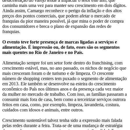
desaceleração do varejo tende a impactar o setor este ano, que
caminha mais uma vez para manter seu crescimento em dois dígitos.
Ainda assim, Camargo reconhece o perigo da inflação e dos altos
preços dos pontos comerciais, que podem afetar o mercado de
franquias da pior maneira possível, já que mina o poder de compra
dos consumidores e breca o plano de expansão das redes de
franquias.
O evento teve forte presença de marcas ligadas a serviços e
alimentação. É impressão ou, de fato, esses são os segmentos
mais quentes no Rio de Janeiro e no País.
Alimentação sempre foi um setor forte dentro do franchising, com
crescimento estável, mas, no ano passado, os nichos de negócio que
mais cresceram foram o de turismo e de limpeza. O crescente
número de shopping centers tem puxado o segmento de alimentação
em 2013. Ele também se desenvolve na esteira do crescimento
econômico do País nos últimos anos e da presença cada vez maior
da mulher no mercado de trabalho. Com isso, as famílias passaram a
consumir mais fora de casa, bem como a terceirizar serviços outrora
feitos em casa, como, por exemplo, limpeza, lavanderia, costura,
cuidados com idosos e animais, entre outros.
Crescimento sustentável talvez tenha sido a expressão mais falada
pelas redes durante a feira. Trata-se de uma mudança de estratégia