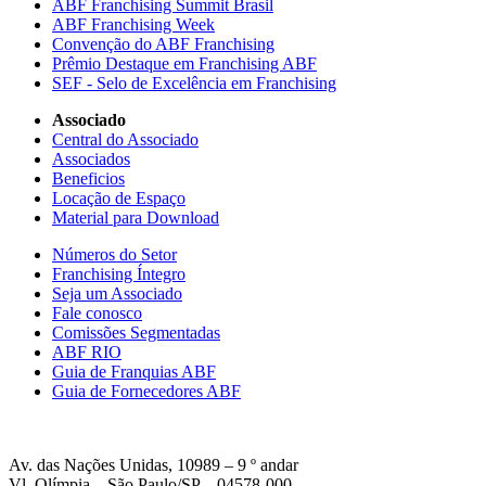
ABF Franchising Summit Brasil
ABF Franchising Week
Convenção do ABF Franchising
Prêmio Destaque em Franchising ABF
SEF - Selo de Excelência em Franchising
Associado
Central do Associado
Associados
Beneficios
Locação de Espaço
Material para Download
Números do Setor
Franchising Íntegro
Seja um Associado
Fale conosco
Comissões Segmentadas
ABF RIO
Guia de Franquias ABF
Guia de Fornecedores ABF
Av. das Nações Unidas, 10989 – 9 º andar
Vl. Olímpia – São Paulo/SP – 04578-000