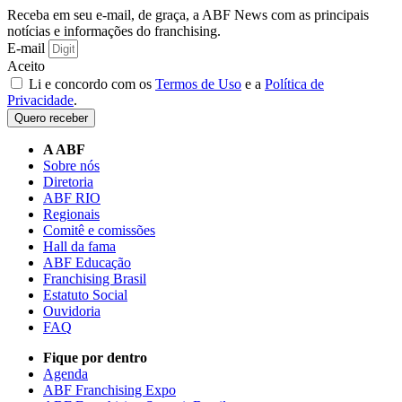
Receba em seu e-mail, de graça, a ABF News com as principais
notícias e informações do franchising.
E-mail
Aceito
Li e concordo com os
Termos de Uso
e a
Política de
Privacidade
.
Quero receber
A ABF
Sobre nós
Diretoria
ABF RIO
Regionais
Comitê e comissões
Hall da fama
ABF Educação
Franchising Brasil
Estatuto Social
Ouvidoria
FAQ
Fique por dentro
Agenda
ABF Franchising Expo