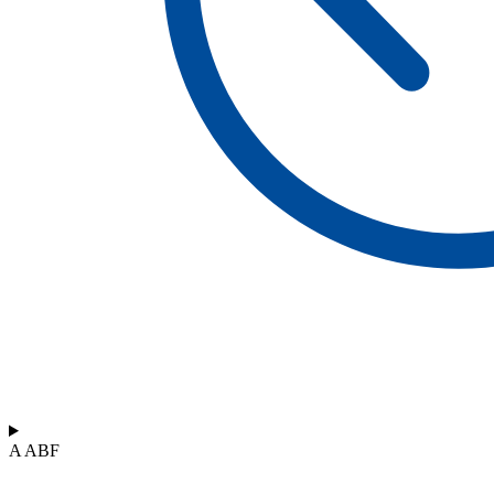
A ABF