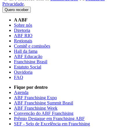
Privacidade
.
Quero receber
A ABF
Sobre nós
Diretoria
ABF RIO
Regionais
Comitê e comissões
Hall da fama
ABF Educação
Franchising Brasil
Estatuto Social
Ouvidoria
FAQ
Fique por dentro
Agenda
ABF Franchising Expo
ABF Franchising Summit Brasil
ABF Franchising Week
Convenção do ABF Franchising
Prêmio Destaque em Franchising ABF
SEF - Selo de Excelência em Franchising