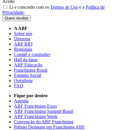
Aceito
Li e concordo com os
Termos de Uso
e a
Política de
Privacidade
.
Quero receber
A ABF
Sobre nós
Diretoria
ABF RIO
Regionais
Comitê e comissões
Hall da fama
ABF Educação
Franchising Brasil
Estatuto Social
Ouvidoria
FAQ
Fique por dentro
Agenda
ABF Franchising Expo
ABF Franchising Summit Brasil
ABF Franchising Week
Convenção do ABF Franchising
Prêmio Destaque em Franchising ABF