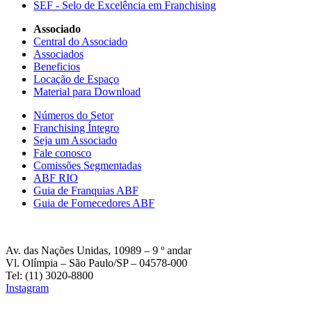
SEF - Selo de Excelência em Franchising
Associado
Central do Associado
Associados
Beneficios
Locação de Espaço
Material para Download
Números do Setor
Franchising Íntegro
Seja um Associado
Fale conosco
Comissões Segmentadas
ABF RIO
Guia de Franquias ABF
Guia de Fornecedores ABF
Av. das Nações Unidas, 10989 – 9 º andar
Vl. Olímpia – São Paulo/SP – 04578-000
Tel: (11) 3020-8800
Instagram