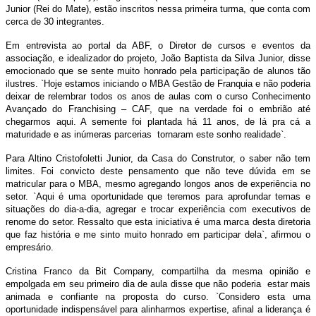
Junior (Rei do Mate), estão inscritos nessa primeira turma, que conta com
cerca de 30 integrantes.
Em entrevista ao portal da ABF, o Diretor de cursos e eventos da
associação, e idealizador do projeto, João Baptista da Silva Junior, disse
emocionado que se sente muito honrado pela participação de alunos tão
ilustres. `Hoje estamos iniciando o MBA Gestão de Franquia e não poderia
deixar de relembrar todos os anos de aulas com o curso Conhecimento
Avançado do Franchising – CAF, que na verdade foi o embrião até
chegarmos aqui. A semente foi plantada há 11 anos, de lá pra cá a
maturidade e as inúmeras parcerias tornaram este sonho realidade`.
Para Altino Cristofoletti Junior, da Casa do Construtor, o saber não tem
limites. Foi convicto deste pensamento que não teve dúvida em se
matricular para o MBA, mesmo agregando longos anos de experiência no
setor. `Aqui é uma oportunidade que teremos para aprofundar temas e
situações do dia-a-dia, agregar e trocar experiência com executivos de
renome do setor. Ressalto que esta iniciativa é uma marca desta diretoria
que faz história e me sinto muito honrado em participar dela`, afirmou o
empresário.
Cristina Franco da Bit Company, compartilha da mesma opinião e
empolgada em seu primeiro dia de aula disse que não poderia estar mais
animada e confiante na proposta do curso. `Considero esta uma
oportunidade indispensável para alinharmos expertise, afinal a liderança é