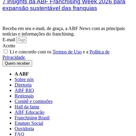
7 insights da ABF Franchising Week 2026 para
expansão sustentável das franquias
Receba em seu e-mail, de graça, a ABF News com as principais
notícias e informações do franchising.
E-mail
Aceito
Li e concordo com os
Termos de Uso
e a
Política de
Privacidade
.
Quero receber
A ABF
Sobre nós
Diretoria
ABF RIO
Regionais
Comitê e comissões
Hall da fama
ABF Educação
Franchising Brasil
Estatuto Social
Ouvidoria
FAQ