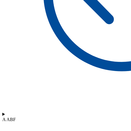
A ABF