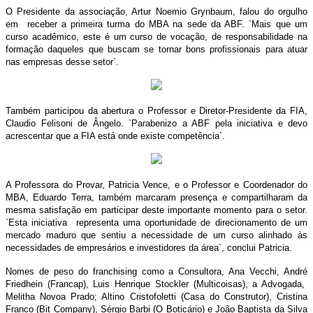
O Presidente da associaç
ão, Artur Noemio Grynbaum, falou do orgulho
em receber a primeira turma do MBA na sede da ABF. `Mais que um
curso acadêmico, este é um curso de vocação, de responsabilidade na
formação daqueles que buscam se tornar bons profissionais para atuar
nas empresas desse setor`.
Também participou da abertura o Professor e Diretor-Presidente da FIA,
Claudio Felisoni de Ângelo. `Parabenizo a ABF pela iniciativa e devo
acrescentar que a FIA está onde existe competência`.
A Professora do Provar, Patricia Vence, e o Professor e Coordenador do
MBA, Eduardo Terra, também marcaram presença e compartilharam da
mesma satisfação em participar deste importante momento para o setor.
`Esta iniciativa representa uma oportunidade de direcionamento de um
mercado maduro que sentiu a necessidade de um curso alinhado às
necessidades de empresários e investidores da área`, conclui Patricia.
Nomes de peso do franchising como a Consultora, Ana Vecchi, André
Friedhein (Francap), Luis Henrique Stockler (Multicoisas), a Advogada,
Melitha Novoa Prado; Altino Cristofoletti (Casa do Construtor), Cristina
Franco (Bit Company), Sérgio Barbi (O Boticário) e João Baptista da Silva