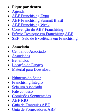
Fique por dentro
Agenda
ABF Franchising Expo
ABF Franchising Summit Brasil
ABF Franchising Week
Convenção do ABF Franchising
Prêmio Destaque em Franchising ABF
SEF - Selo de Excelência em Franchising
Associado
Central do Associado
Associados
Beneficios
Locação de Espaço
Material para Download
Números do Setor
Franchising Íntegro
Seja um Associado
Fale conosco
Comissões Segmentadas
ABF RIO
Guia de Franquias ABF
Guia de Fornecedores ABF