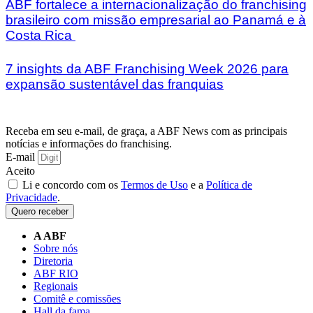
ABF fortalece a internacionalização do franchising
brasileiro com missão empresarial ao Panamá e à
Costa Rica
7 insights da ABF Franchising Week 2026 para
expansão sustentável das franquias
Receba em seu e-mail, de graça, a ABF News com as principais
notícias e informações do franchising.
E-mail
Aceito
Li e concordo com os
Termos de Uso
e a
Política de
Privacidade
.
Quero receber
A ABF
Sobre nós
Diretoria
ABF RIO
Regionais
Comitê e comissões
Hall da fama