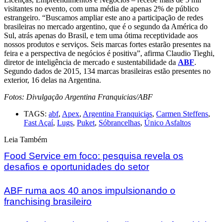
visitantes no evento, com uma média de apenas 2% de público
estrangeiro. “Buscamos ampliar este ano a participação de redes
brasileiras no mercado argentino, que é o segundo da América do
Sul, atrás apenas do Brasil, e tem uma ótima receptividade aos
nossos produtos e serviços. Seis marcas fortes estarão presentes na
feira e a perspectiva de negócios é positiva”, afirma Claudio Tieghi,
diretor de inteligência de mercado e sustentabilidade da
ABF
.
Segundo dados de 2015, 134 marcas brasileiras estão presentes no
exterior, 16 delas na Argentina.
Fotos: Divulgação Argentina Franquicias/ABF
TAGS:
abf
,
Apex
,
Argentina Franquicias
,
Carmen Steffens
,
Fast Açaí
,
Lugs
,
Puket
,
Sóbrancelhas
,
Único Asfaltos
Leia Também
Food Service em foco: pesquisa revela os
desafios e oportunidades do setor
ABF ruma aos 40 anos impulsionando o
franchising brasileiro