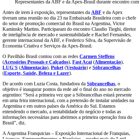
Representantes da ABF e da Apex-Brasil durante encontro com 
Antes de irem à exposição, representantes da
ABF
e da Apex
tiveram uma reunião no dia 23 na Embaixada Brasileira com o chefe
do setor de promoção comercial do Brasil na Argentina, Victor
Kaminsky Martins. Participaram do encontro Claudio Tieghi, diretor
de inteligência de mercado e sustentabilidade e Rachel Fernandes,
gerente internacional da ABF, e Frederico Silva, da Supervisão de
Economia Criativa e Serviços da Apex-Brasil.
O Pavilhão Brasil contou com as redes
Carmen Steffens
(
Acessórios Pessoais e Calçados
),
Fast Açaí
(
Alimentação
),
LUG`S
(
Alimentação
),
Puket
(
Vestuário
) e
Sóbrancelhas
(
Esporte, Saúde, Beleza e Lazer
).
De acordo com Luzia Costa, fundadora da
Sóbrancelhas
, o
objetivo é inaugurar pontos da rede até o final do ano no mercado
argentino: “Será a primeira vez que a Sóbrancelhas estará presente
em uma feira internacional, com a pretensão de instalar unidades na
Argentina e em outros países da América do Sul. Estamos
entendendo o mercado, a rentabilidade do negócio e todas as
informações necessárias para abrirmos a primeira operação fora do
Brasil”, diz.
A Argentina Franquicias – Exposição Internacional de Franquias,
Licenças, Empreendimentos e Negócios – recebe mais de 5 mil