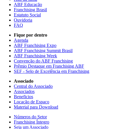
ABF Educação
Franchising Brasil
Estatuto Social
Ouvidoria
FAQ
Fique por dentro
Agenda
ABF Franchising Expo
ABF Franchising Summit Brasil
ABF Franchising Week
Convenção do ABF Franchising
Prêmio Destaque em Franchising ABF
SEF - Selo de Excelência em Franchising
Associado
Central do Associado
Associados
Beneficios
Locação de Espaço
Material para Download
Números do Setor
Franchising Íntegro
Seja um Associado