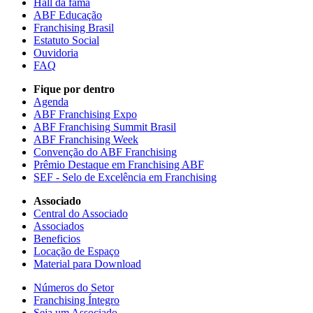
Hall da fama
ABF Educação
Franchising Brasil
Estatuto Social
Ouvidoria
FAQ
Fique por dentro
Agenda
ABF Franchising Expo
ABF Franchising Summit Brasil
ABF Franchising Week
Convenção do ABF Franchising
Prêmio Destaque em Franchising ABF
SEF - Selo de Excelência em Franchising
Associado
Central do Associado
Associados
Beneficios
Locação de Espaço
Material para Download
Números do Setor
Franchising Íntegro
Seja um Associado