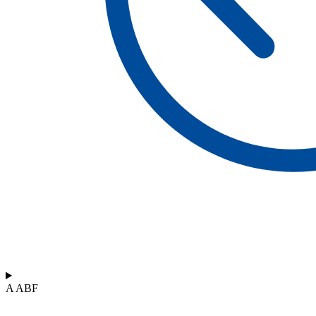
A ABF