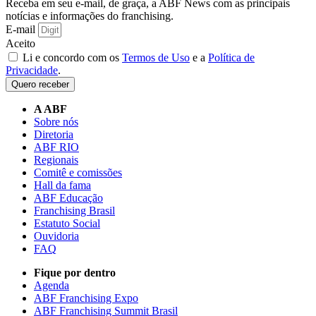
Receba em seu e-mail, de graça, a ABF News com as principais
notícias e informações do franchising.
E-mail
Aceito
Li e concordo com os
Termos de Uso
e a
Política de
Privacidade
.
Quero receber
A ABF
Sobre nós
Diretoria
ABF RIO
Regionais
Comitê e comissões
Hall da fama
ABF Educação
Franchising Brasil
Estatuto Social
Ouvidoria
FAQ
Fique por dentro
Agenda
ABF Franchising Expo
ABF Franchising Summit Brasil