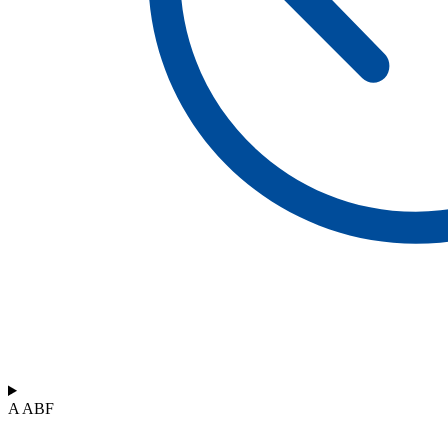
A ABF