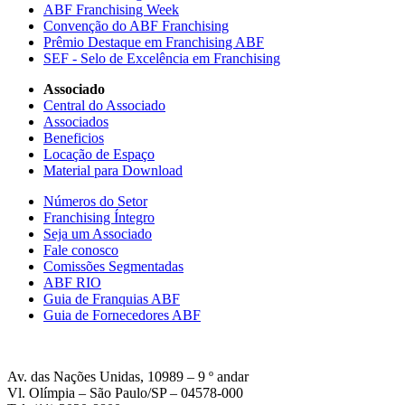
ABF Franchising Week
Convenção do ABF Franchising
Prêmio Destaque em Franchising ABF
SEF - Selo de Excelência em Franchising
Associado
Central do Associado
Associados
Beneficios
Locação de Espaço
Material para Download
Números do Setor
Franchising Íntegro
Seja um Associado
Fale conosco
Comissões Segmentadas
ABF RIO
Guia de Franquias ABF
Guia de Fornecedores ABF
Av. das Nações Unidas, 10989 – 9 º andar
Vl. Olímpia – São Paulo/SP – 04578-000