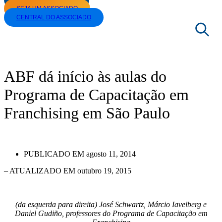
SEJA UM ASSOCIADO
CENTRAL DO ASSOCIADO
|
NOTÍCIAS
|
ABF DÁ INÍCIO ÀS AULAS DO PROGRAMA DE
CAPACITAÇÃO EM FRANCHISING EM SÃO PAULO
ABF dá início às aulas do
Programa de Capacitação em
Franchising em São Paulo
PUBLICADO EM
agosto 11, 2014
– ATUALIZADO EM outubro 19, 2015
(da esquerda para direita) José Schwartz, Márcio Iavelberg e
Daniel Gudiño, professores do Programa de Capacitação em