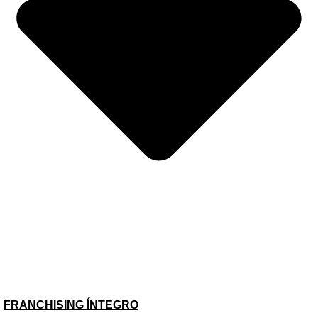
NÚMEROS DO SETOR
FRANCHISING ÍNTEGRO