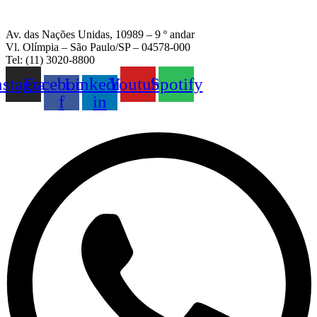
Av. das Nações Unidas, 10989 – 9 º andar
Vl. Olímpia – São Paulo/SP – 04578-000
Tel: (11) 3020-8800
nstagram
Facebook-
Linkedin-
Youtube
Spotify
f
in