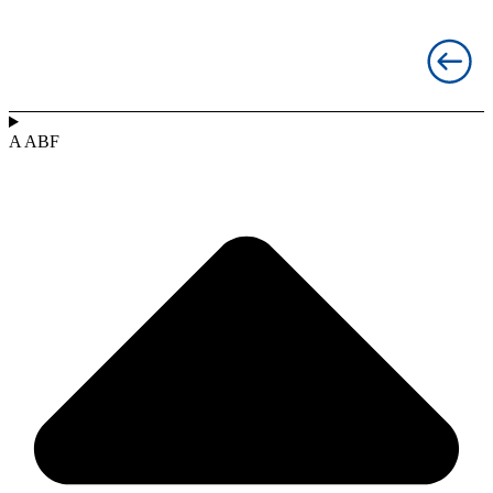
A ABF