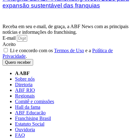
expansão sustentável das franquias
Receba em seu e-mail, de graça, a ABF News com as principais
notícias e informações do franchising.
E-mail
Aceito
Li e concordo com os
Termos de Uso
e a
Política de
Privacidade
.
Quero receber
A ABF
Sobre nós
Diretoria
ABF RIO
Regionais
Comitê e comissões
Hall da fama
ABF Educação
Franchising Brasil
Estatuto Social
Ouvidoria
FAQ