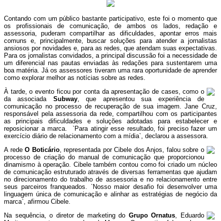
Contando com um público bastante participativo, este foi o momento que
os profissionais de comunicação, de ambos os lados, redação e
assessoria, puderam compartilhar as dificuldades, apontar erros mais
comuns e, principalmente, buscar soluções para atender a jornalistas
ansiosos por novidades e, para as redes, que atendam suas expectativas.
Para os jornalistas convidados, a principal discussão foi a necessidade de
um diferencial nas pautas enviadas às redações para sustentarem uma
boa matéria. Já os assessores tiveram uma rara oportunidade de aprender
como explorar melhor as notícias sobre as redes.
À tarde, o evento ficou por conta da apresentação de cases, como o
da associada
Subway
, que apresentou sua experiência de
comunicação no processo de recuperação de sua imagem. Jane Cruz,
responsável pela assessoria da rede, compartilhou com os participantes
as principais dificuldades e soluções adotadas para estabelecer e
reposicionar a marca. `Para atingir esse resultado, foi preciso fazer um
exercício diário de relacionamento com a mídia`, declarou a assessora.
A rede
O Boticário
, representada por Cibele dos Anjos, falou sobre o
processo de criação do manual de comunicação que proporcionou
dinamismo à operação. Cibele também contou como foi criado um núcleo
de comunicação estruturado através de diversas ferramentas que ajudam
no direcionamento do trabalho de assessoria e no relacionamento entre
seus parceiros franqueados. `Nosso maior desafio foi desenvolver uma
linguagem única de comunicação e alinhar as estratégias de negócio da
marca`, afirmou Cibele.
Na sequência, o diretor de marketing do
Grupo Ornatus
, Eduardo