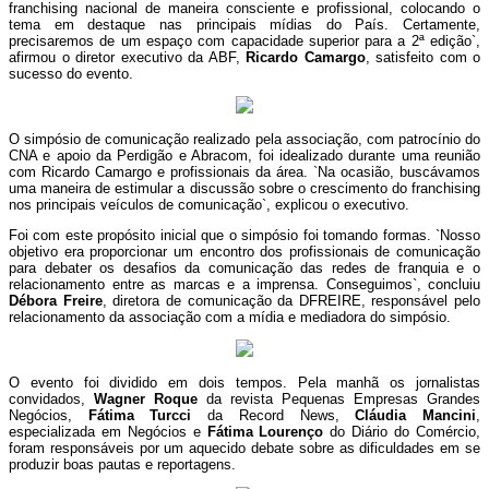
franchising nacional de maneira consciente e profissional, colocando o
tema em destaque nas principais mídias do País. Certamente,
precisaremos de um espaço com capacidade superior para a 2ª edição`,
afirmou o diretor executivo da ABF,
Ricardo Camargo
, satisfeito com o
sucesso do evento.
O simpósio de comunicação realizado pela associação, com patrocínio do
CNA e apoio da Perdigão e Abracom, foi idealizado durante uma reunião
com Ricardo Camargo e profissionais da área. `Na ocasião, buscávamos
uma maneira de estimular a discussão sobre o crescimento do franchising
nos principais veículos de comunicação`, explicou o executivo.
Foi com este propósito inicial que o simpósio foi tomando formas. `Nosso
objetivo era proporcionar um encontro dos profissionais de comunicação
para debater os desafios da comunicação das redes de franquia e o
relacionamento entre as marcas e a imprensa. Conseguimos`, concluiu
Débora Freire
, diretora de comunicação da DFREIRE, responsável pelo
relacionamento da associação com a mídia e mediadora do simpósio.
O evento foi dividido em dois tempos. Pela manhã os jornalistas
convidados,
Wagner Roque
da revista Pequenas Empresas Grandes
Negócios,
Fátima Turcci
da Record News,
Cláudia Mancini
,
especializada em Negócios e
Fátima Lourenço
do Diário do Comércio,
foram responsáveis por um aquecido debate sobre as dificuldades em se
produzir boas pautas e reportagens.