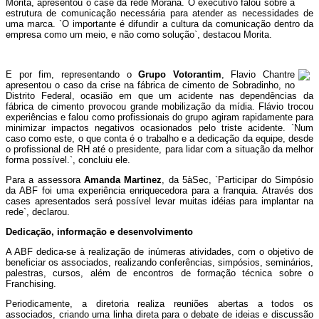
Morita, apresentou o case da rede Morana. O executivo falou sobre a
estrutura de comunicação necessária para atender as necessidades de
uma marca. `O importante é difundir a cultura da comunicação dentro da
empresa como um meio, e não como solução`, destacou Morita.
E por fim, representando o
Grupo Votorantim
, Flavio Chantre
apresentou o caso da crise na fábrica de cimento de Sobradinho, no
Distrito Federal, ocasião em que um acidente nas dependências da
fábrica de cimento provocou grande mobilização da mídia. Flávio trocou
experiências e falou como profissionais do grupo agiram rapidamente para
minimizar impactos negativos ocasionados pelo triste acidente. `Num
caso como este, o que conta é o trabalho e a dedicação da equipe, desde
o profissional de RH até o presidente, para lidar com a situação da melhor
forma possível.`, concluiu ele.
Para a assessora
Amanda Martinez
, da 5àSec, `Participar do Simpósio
da ABF foi uma experiência enriquecedora para a franquia. Através dos
cases apresentados será possível levar muitas idéias para implantar na
rede`, declarou.
Dedicação, informação e desenvolvimento
A ABF dedica-se à realização de inúmeras atividades, com o objetivo de
beneficiar os associados, realizando conferências, simpósios, seminários,
palestras, cursos, além de encontros de formação técnica sobre o
Franchising.
Periodicamente, a diretoria realiza reuniões abertas a todos os
associados, criando uma linha direta para o debate de ideias e discussão