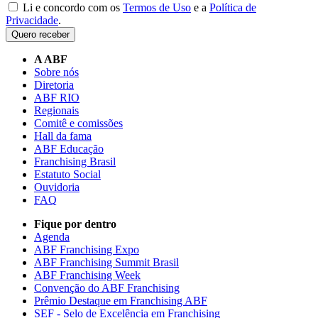
Li e concordo com os
Termos de Uso
e a
Política de
Privacidade
.
Quero receber
A ABF
Sobre nós
Diretoria
ABF RIO
Regionais
Comitê e comissões
Hall da fama
ABF Educação
Franchising Brasil
Estatuto Social
Ouvidoria
FAQ
Fique por dentro
Agenda
ABF Franchising Expo
ABF Franchising Summit Brasil
ABF Franchising Week
Convenção do ABF Franchising
Prêmio Destaque em Franchising ABF
SEF - Selo de Excelência em Franchising