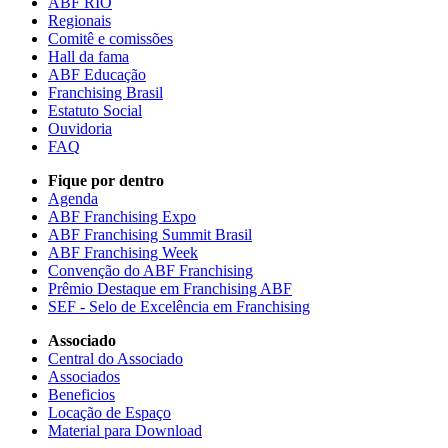
ABF RIO
Regionais
Comitê e comissões
Hall da fama
ABF Educação
Franchising Brasil
Estatuto Social
Ouvidoria
FAQ
Fique por dentro
Agenda
ABF Franchising Expo
ABF Franchising Summit Brasil
ABF Franchising Week
Convenção do ABF Franchising
Prêmio Destaque em Franchising ABF
SEF - Selo de Excelência em Franchising
Associado
Central do Associado
Associados
Beneficios
Locação de Espaço
Material para Download