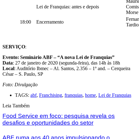
Mauríc
Lei de Franquias: antes e depois
Comiss
Morse
Fernan
18:00
Encerramento
Tardi
SERVIÇO
:
Evento: Seminário ABF – “A nova Lei de Franquias”
Data
: 27 de janeiro de 2020 (segunda-feira), das 14h às 18h
Local
: Auditório Ibmec – Al. Santos, 2.356 – 1º and. – Cerqueira
César – S. Paulo, SP
Foto: Divulgação
TAGS:
abf
,
Franchising
,
franquias
,
home
,
Lei de Franquias
Leia Também
Food Service em foco: pesquisa revela os
desafios e oportunidades do setor
ABF ruma aos 40 anos impulsionando o