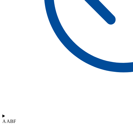
A ABF