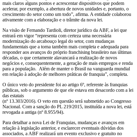
mais claros alguns pontos e acrescentar dispositivos que podem
acelerar, por exemplo, a abertura de novos unidades e, portanto, o
crescimento do setor como um todo”, afirma. A entidade colaborou
ativamente com a elaboração e o trâmite da nova lei.
Na visão de Fernando Tardioli, diretor jurídico da ABF, a lei que
entrará em vigor “representa com certeza uma necessária
modernização do arcabouço legal do setor, com mudanças
fundamentais que a torna também mais completa e adequada para
responder aos avanços do próprio franchising brasileiro nas últimas
décadas, o que certamente alavancará a realização de novos
negócios e, consequentemente, a geração de mais empregos e renda
para a população. Além de manter o Brasil na vanguarda mundial
em relação à adoção de melhores práticas de franquia”, completa.
O único veto do presidente foi ao artigo 6º, referente às franquias
públicas, sob o argumento de que ele estava em desacordo com a lei
das estatais
(nº 13.303/2016). O veto em questão será submetido ao Congresso
Nacional. Com a sanção do PL 219/2015, instituída a nova lei, está
revogada a antiga (nº 8.955/94).
Para detalhar a nova Lei de Franquias, mudanças e avanços em
relação à legislação anterior, e esclarecer eventuais dúvidas dos
associados, a ABF realizará um evento exclusivo e gratuito no