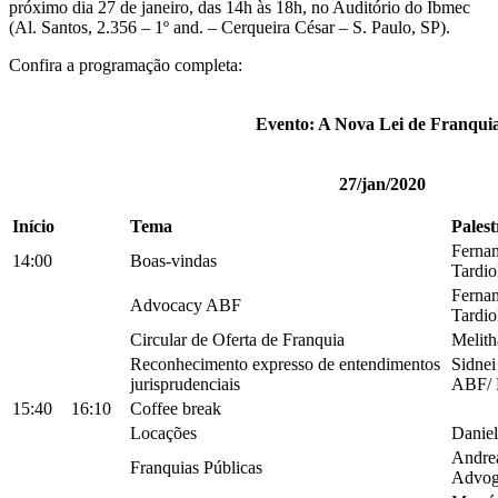
próximo dia 27 de janeiro, das 14h às 18h, no Auditório do Ibmec
(Al. Santos, 2.356 – 1º and. – Cerqueira César – S. Paulo, SP).
Confira a programação completa:
Evento: A Nova Lei de Franqui
27/jan/2020
Início
Tema
Palest
Fernan
14:00
Boas-vindas
Tardi
Fernan
Advocacy ABF
Tardi
Circular de Oferta de Franquia
Melit
Reconhecimento expresso de entendimentos
Sidnei
jurisprudenciais
ABF/
15:40
16:10
Coffee break
Locações
Daniel
Andrea
Franquias Públicas
Advog