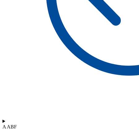
A ABF