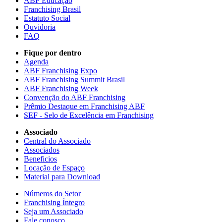
ABF Educação
Franchising Brasil
Estatuto Social
Ouvidoria
FAQ
Fique por dentro
Agenda
ABF Franchising Expo
ABF Franchising Summit Brasil
ABF Franchising Week
Convenção do ABF Franchising
Prêmio Destaque em Franchising ABF
SEF - Selo de Excelência em Franchising
Associado
Central do Associado
Associados
Beneficios
Locação de Espaço
Material para Download
Números do Setor
Franchising Íntegro
Seja um Associado
Fale conosco