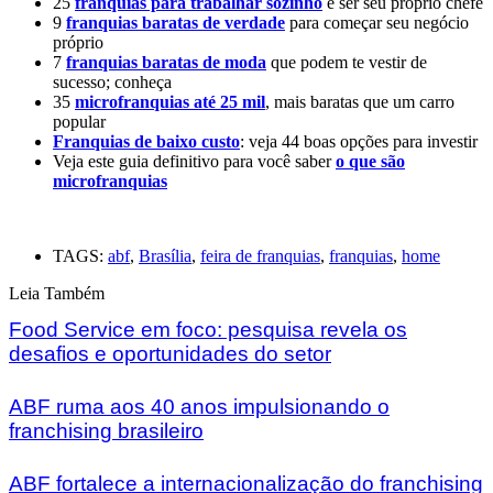
25
franquias para trabalhar sozinho
e ser seu próprio chefe
9
franquias baratas de verdade
para começar seu negócio
próprio
7
franquias baratas de moda
que podem te vestir de
sucesso; conheça
35
microfranquias até 25 mil
, mais baratas que um carro
popular
Franquias de baixo custo
: veja 44 boas opções para investir
Veja este guia definitivo para você saber
o que são
microfranquias
TAGS:
abf
,
Brasília
,
feira de franquias
,
franquias
,
home
Leia Também
Food Service em foco: pesquisa revela os
desafios e oportunidades do setor
ABF ruma aos 40 anos impulsionando o
franchising brasileiro
ABF fortalece a internacionalização do franchising