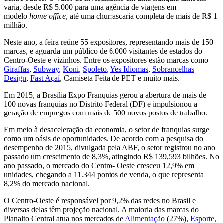
varia, desde R$ 5.000 para uma agência de viagens em
modelo
home office
, até uma churrascaria completa de mais de R$ 1
milhão.
Neste ano, a feira reúne 55 expositores, representando mais de 150
marcas, e aguarda um público de 6.000 visitantes de estados do
Centro-Oeste e vizinhos. Entre os expositores estão marcas como
Giraffas
,
Subway
,
Koni
,
Spoleto
,
Yes Idiomas
,
Sobrancelhas
Design
,
Fast Açaí
, Camiseta Feita de PET e muito mais.
Em 2015, a Brasília Expo Franquias gerou a abertura de mais de
100 novas franquias no Distrito Federal (DF) e impulsionou a
geração de empregos com mais de 500 novos postos de trabalho.
Em meio à desaceleração da economia, o setor de franquias surge
como um oásis de oportunidades. De acordo com a pesquisa do
desempenho de 2015, divulgada pela ABF, o setor registrou no ano
passado um crescimento de 8,3%, atingindo R$ 139,593 bilhões. No
ano passado, o mercado do Centro- Oeste cresceu 12,9% em
unidades, chegando a 11.344 pontos de venda, o que representa
8,2% do mercado nacional.
O Centro-Oeste é responsável por 9,2% das redes no Brasil e
diversas delas têm projeção nacional. A maioria das marcas do
Planalto Central atua nos mercados de
Alimentação
(27%),
Esporte,