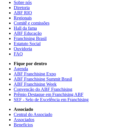
Sobre nós
Diretoria
ABF RIO
Regionais
Comitê e comissões
Hall da fama
ABF Educação
Franchising Brasil
Estatuto Social
Ouvidoria
FAQ
Fique por dentro
Agenda
ABF Franchising Expo
ABF Franchising Summit Brasil
ABF Franchising Week
Convenção do ABF Franchising
Prêmio Destaque em Franchising ABF
SEF - Selo de Excelência em Franchising
Associado
Central do Associado
Associados
Beneficios