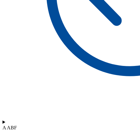
A ABF