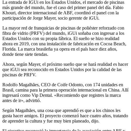
La entrada de IGUi en los Estados Unidos, el mercado de piscinas
más grande del mundo, fue el caso del primer panel del día. Fabio
Khouri, director internacional de ABF, coordinó el panel con la
participación de Jorge Mayer, socio gerente de iGUi.
La mayor red de franquicias de piscinas de poliéster reforzado con
fibra de vidrio (PRFV) del mundo, iGUi soñaba con ingresar a los
Estados Unidos con su propia fábrica. El sueño se hizo realidad
ahora en 2019, con una instalación de fabricación en Cocoa Beach,
Florida. La marca brasileña ya opera en el país hace diez años,
donde tiene siete tiendas.
Ahora, según Mayer, el próximo sueño que se hará realidad es hacer
que iGUi sea reconocido en Estados Unidos por la calidad de las
piscinas de PRFV.
Rodolfo Magalhães, CEO de Coife Odonto, con 174 unidades en
Brasil, camina para la primera operación internacional en China. Allí
ingresará como Vip Dental. «Recomiendo que registres la marca
antes de ir», advirtió.
Según Magalhães, una cosa que aprendió es que a los chinos les
gusta hacer amigos. El proyecto comenzó hace cuatro años, tratando
de aprender la cultura y fue muy bien planeado, dijo.
El ejecutivo reconoció la importancia de la asociación entre ABF y