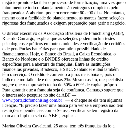
negócio pronto e facilitar o processo de formalização, uma vez que o
faturamento e todo o planejamento são entregues completos pelo
franqueador. A abertura pode ocorrer entre 60 e 90 dias. No entanto,
mesmo com a facilidade do planejamento, as marcas fazem seleções
rigorosas dos franqueados e exigem preparação para gerir o negócio.
O diretor executivo da Associação Brasileira de Franchising (ABF),
Ricardo Camargo, explica que as seleções podem incluir testes
psicológicos e práticos em outras unidades e verificação de certidões
e de pendências bancárias para garantir a possibilidade de
financiamento. Hoje, o Banco do Brasil, a Caixa Econômica, o
Banco do Nordeste e o BNDES oferecem linhas de crédito
específicas para a abertura de franquias. Entre as instituições
financeiras privadas, Bradesco, HSBC, Santander e Itaú também
têm o serviço. O crédito é conferido a juros mais baixos, pois o
índice de mortalidade é de apenas 2%. Mesmo assim, o especialista
sugere que o empresário tenha de 50% a 60% de capital próprio.
Para garantir que a franquia seja de confiança, Camargo sugere que
o interessado pesquise no site da ABF —
www.portaldofranchising.com.br
— e cheque se ela tem algumas
licenças. “É preciso fazer uma busca para ver se a empresa não tem
restrições e pendências com o Serasa, verificar se tem registro da
marca no Inpi e o selo da ABF”, explica.
Marina Oliveira Cavalcanti, 25 anos, tem três franquias da loja