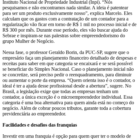
Instituto Nacional de Propriedade Industrial (Inpi). “Nós
pesquisamos e não encontramos nada similar. A ideia é patentear
para ser um produto exclusivamente nosso”, explica Marcelo. Eles
calculam que os gastos com a contratação de um contador para a
regularização vão ficar em torno de R$ 1 mil no processo inicial e de
R$ 300 por mês. Durante esse período, eles vão buscar ajuda do
Sebrae e inspiram-se nas palestras sobre empreendedorismo do
grupo Mulher de Negócio.
Nessa fase, o professor Geraldo Borin, da PUC-SP, sugere que o
empresário faça um planejamento financeiro detalhado de despesas e
receitas para saber em que categoria se encaixará e se será possível
se beneficiar do Simples Nacional. Caso o planejamento inicial não
se concretize, será preciso pedir o reenquadramento, para diminuir
ou aumentar o porte da empresa. “Quem orienta isso é o contador, o
ideal é ter a ajuda desse profissional desde a abertura”, sugere. No
Brasil, a legislação exige que todas as empresas tenham um
contador, a única exceção é o microempreendedor individual. Essa
categoria é uma boa alternativa para quem ainda está no começo do
negócio. Além de cobrar poucos tributos, garante toda a cobertura
previdenciária ao empreendedor.
Facilidades e desafios das franquias
Investir em uma franquia é opção para quem quer ter o modelo de