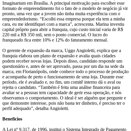
Imaginarium em Brasília. A principal motivação para escolher esse
formato de empreendimento foi o fato de o modelo de negócio já vir
pronto, uma vez que a jovem não tinha muita experiência com o
empreendedorismo. “Escolhi essa empresa porque ela tem a minha
cara, eu me identifiquei com a marca”, acrescenta. Marina investiu
capital próprio para abrir a franquia, cujo custo inicial varia de R$
220 mil a R$ 350 mil, sem o ponto comercial. O lucro do
franqueado fica entre 10% e 12% do faturamento mensal.
O gerente de expansão da marca, Uggo Angioletti, explica que a
franquia elabora um plano de expansão e avalia quais cidades
podem receber novas lojas. Depois disso, candidato responde um
questionário e, antes de ser aprovado, passa por um dia na sede da
marca, em Florianópolis, onde conhece todo o processo de produção
e acompanha de perto o funcionamento de uma loja. Durante esse
período, ele é avaliado e, no fim, um comitê interno dá o aval ou
rejeita o candidato. “Também é feita uma análise financeira para
avaliar se a pessoas tem capacidade de gerir essa operação, e nós
observamos o comportamento. O ideal é ser alguém que pergunte e
que demonstre interesse, pois não basta ter dinheiro, é preciso ter o
perfil adequado”, detalha Angioletti.
Benefícios
A Lei nº 9.317, de 1996, institui o Sistema Integrado de Pagamento