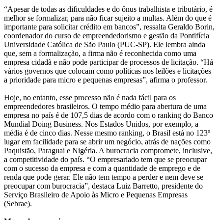
“Apesar de todas as dificuldades e do ônus trabalhista e tributário, é
melhor se formalizar, para não ficar sujeito a multas. Além do que é
importante para solicitar crédito em bancos”, ressalta Geraldo Borin,
coordenador do curso de empreendedorismo e gestão da Pontifícia
Universidade Católica de São Paulo (PUC-SP). Ele lembra ainda
que, sem a formalização, a firma não é reconhecida como uma
empresa cidadã e não pode participar de processos de licitação. “Há
vários governos que colocam como políticas nos leilões e licitações
a prioridade para micro e pequenas empresas”, afirma o professor.
Hoje, no entanto, esse processo não é nada fácil para os
empreendedores brasileiros. O tempo médio para abertura de uma
empresa no país é de 107,5 dias de acordo com o ranking do Banco
Mundial Doing Business. Nos Estados Unidos, por exemplo, a
média é de cinco dias. Nesse mesmo ranking, o Brasil está no 123º
lugar em facilidade para se abrir um negócio, atrás de nações como
Paquistão, Paraguai e Nigéria. A burocracia compromete, inclusive,
a competitividade do país. “O empresariado tem que se preocupar
com o sucesso da empresa e com a quantidade de emprego e de
renda que pode gerar. Ele não tem tempo a perder e nem deve se
preocupar com burocracia”, destaca Luiz Barretto, presidente do
Serviço Brasileiro de Apoio às Micro e Pequenas Empresas
(Sebrae).