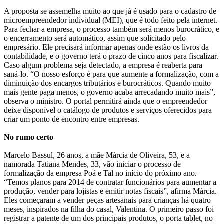
A proposta se assemelha muito ao que já é usado para o cadastro de
microempreendedor individual (MEI), que é todo feito pela internet.
Para fechar a empresa, o processo também será menos burocrático, e
o encerramento será automático, assim que solicitado pelo
empresário. Ele precisará informar apenas onde estão os livros da
contabilidade, e o governo terá o prazo de cinco anos para fiscalizar.
Caso algum problema seja detectado, a empresa é reaberta para
saná-lo. “O nosso esforço é para que aumente a formalização, com a
diminuição dos encargos tributários e burocráticos. Quando muito
mais gente paga menos, o governo acaba arrecadando muito mais”,
observa o ministro. O portal permitirá ainda que o empreendedor
deixe disponível o catálogo de produtos e serviços oferecidos para
criar um ponto de encontro entre empresas.
No rumo certo
Marcelo Bassul, 26 anos, a mãe Márcia de Oliveira, 53, e a
namorada Tatiana Mendes, 33, vão iniciar o processo de
formalização da empresa Poá e Tal no início do próximo ano.
“Temos planos para 2014 de contratar funcionários para aumentar a
produção, vender para lojistas e emitir notas fiscais”, afirma Márcia.
Eles começaram a vender peças artesanais para crianças há quatro
meses, inspirados na filha do casal, Valentina. O primeiro passo foi
registrar a patente de um dos principais produtos, o porta tablet, no