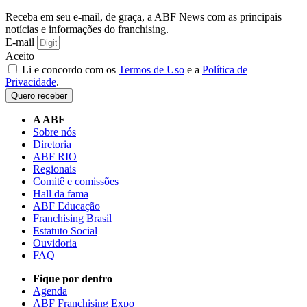
Receba em seu e-mail, de graça, a ABF News com as principais
notícias e informações do franchising.
E-mail
Aceito
Li e concordo com os
Termos de Uso
e a
Política de
Privacidade
.
Quero receber
A ABF
Sobre nós
Diretoria
ABF RIO
Regionais
Comitê e comissões
Hall da fama
ABF Educação
Franchising Brasil
Estatuto Social
Ouvidoria
FAQ
Fique por dentro
Agenda
ABF Franchising Expo