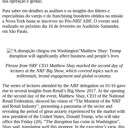
sua operação e gestão.
Para saber em detalhes as análises e os insights dos líderes e
especialistas do varejo e do franchising brasileiro obtidos na missão
a Nova York basta se inscrever no Pós-NRF ABF. O evento será
realizado no próximo dia 16 de fevereiro no Auditório Santander,
em São Paulo.
Matthew Shay: Trump
disruption will significantly affect business and people’s lives
Phrase from NRF CEO Matthew Shay marked the second day of
lectures at the NRF Big Show, which covered topics such as
millennials, brand engagement and global economy.
The series of lectures attended by the ABF delegation on 01/16 gave
rise to several insights from Retail’s Big Show 2017. At the opening
of the second day of the event, Matthew Shay, CEO of the National
Retail Federation, showed his vision of “The Moment of the NRF
and Retail Industry”, presenting a panorama of the sector and
revealing the period of great anxiety experienced by the market with
new president of the United States, Donald Trump, who will take
office this Friday (20). “The disruption has come in Washington”,
Shay said, translating well this moment. In the executive’s view, this