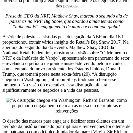
provocada por Trump afetará significativamente os negócios e a vida
das pessoas
Frase do CEO da NRF, Matthew Shay, marcou o segundo dia de
palestras no NRF Big Show, que abordou ainda temas como
“millennials”, engajamento de marca e economia global.
A série de palestras assistidas pela delegação da ABF no dia 16/1
proporcionou extrair vários insights do Retail’s Big Show 2017. Na
abertura do segundo dia do evento, Matthew Shay, CEO da
National Retail Federation, mostrou sua visão sobre “O Momento da
NRF e da Indústria do Varejo”, apresentando um panorama do setor
e revelando o período de grande ansiedade vivido pelo mercado
com a entrada do novo presidente dos Estados Unidos, Donald
Trump, que tomará posse nesta sexta-feira (20). “A disrupção
chegou em Washington”, afirmou Shay, traduzindo bem esse
momento. Na visão do executivo, essa disrupção afetará
significativamente os negócios e a vida das pessoas.
Richard Branson: como
perpetuar o engajamento de marcas nessa era de rupturas e
reinvenções
O desafio das marcas para engajar e fidelizar seus clientes em um
período da história marcado por rupturas e reinvenções foi o tema de
um bate-papo com o icônico fundador da marca Virgin, Sir Richard