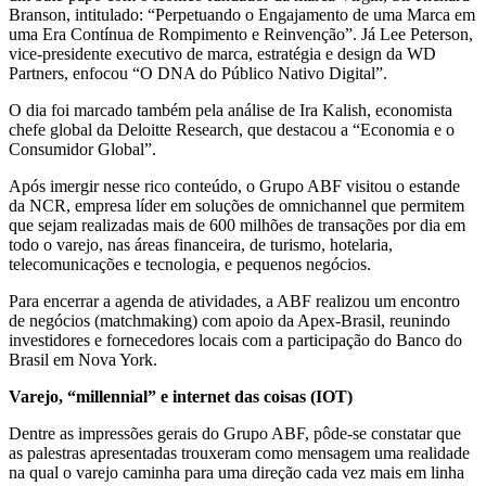
Branson, intitulado: “Perpetuando o Engajamento de uma Marca em
uma Era Contínua de Rompimento e Reinvenção”. Já Lee Peterson,
vice-presidente executivo de marca, estratégia e design da WD
Partners, enfocou “O DNA do Público Nativo Digital”.
O dia foi marcado também pela análise de Ira Kalish, economista
chefe global da Deloitte Research, que destacou a “Economia e o
Consumidor Global”.
Após imergir nesse rico conteúdo, o Grupo ABF visitou o estande
da NCR, empresa líder em soluções de omnichannel que permitem
que sejam realizadas mais de 600 milhões de transações por dia em
todo o varejo, nas áreas financeira, de turismo, hotelaria,
telecomunicações e tecnologia, e pequenos negócios.
Para encerrar a agenda de atividades, a ABF realizou um encontro
de negócios (matchmaking) com apoio da Apex-Brasil, reunindo
investidores e fornecedores locais com a participação do Banco do
Brasil em Nova York.
Varejo, “millennial” e internet das coisas (IOT)
Dentre as impressões gerais do Grupo ABF, pôde-se constatar que
as palestras apresentadas trouxeram como mensagem uma realidade
na qual o varejo caminha para uma direção cada vez mais em linha