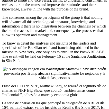
outside to inside and vice versa), that is, to understand consumers, as
well as to train the teams and improve their attitudes and their
knowledge, always in line with the purpose of the brand.
The consensus among the participants of the group is that nothing
will advance all this technological apparatus, knowledge and
information if there is no integration between the channels by which
the brand reaches the market and, consequently, the processes that
allow its operation and management.
To know in detail the analyzes and insights of the leaders and
specialists of the Brazilian retail and franchising obtained in the
mission to New York, one only has to enroll in the Post-NRF ABF.
The event will be held on February 16 at the Santander Auditorium,
in São Paulo.
Matthew Shay: disrupción
provocada por Trump afectará significativamente los negocios y la
vida de las personas
Frase del CEO de NRF, Matthew Shay, se realizó el segundo día de
charlas en NRF Big Show, que abordó, también temas como
“millennials”, adhesión a marca y economía global.
La serie de charlas en las que participó la delegación de ABF el día
16/1 permitió extraer varios insights de Retail’s Big Show 2017. En