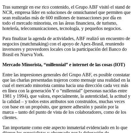
Tras sumergir en ese rico contenido, el Grupo ABF visitó el stand de
NCR, empresa líder en soluciones de omnichannel que permiten que
sean realizadas más de 600 millones de transacciones por día en
todo el mercado minorista, en las áreas financiera, de turismo,
hotelería, telecomunicaciones, tecnología, y pequeños negocios.
Para finalizar la agenda de actividades, ABF realizó un encuentro de
negocios (matchmaking) con el apoyo de Apex-Brasil, reuniendo
inversores y proveedores locales con la participación del Banco do
Brasil en Nueva York.
Mercado Minorista, “millennial” e internet de las cosas (IOT)
Entre las impresiones generales del Grupo ABF, es posible constatar
que las charlas presentadas trajeron como mensaje una realidad en la
cual el mercado minorista camina hacia una dirección cada vez más
en línea con la generación Y o “millennial” (personas nacidas entre
1981 y 1994), que valora, especialmente, la autenticidad, la actitud y
la calidad – y todos estos atributos son construidos, muchas veces
con base en un propósito, que genere adhesión y pasión por la
marca – tanto del punto de vista de los colaboradores, como de los
clientes.
Tan importante como este aspecto inmaterial evidenciado en lo que
dijeron los especialistas y observado por la delegación de