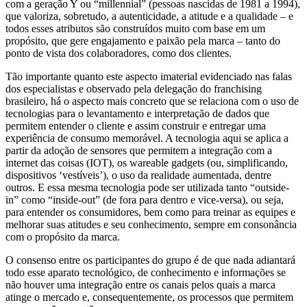
com a geração Y ou “millennial” (pessoas nascidas de 1981 a 1994),
que valoriza, sobretudo, a autenticidade, a atitude e a qualidade – e
todos esses atributos são construídos muito com base em um
propósito, que gere engajamento e paixão pela marca – tanto do
ponto de vista dos colaboradores, como dos clientes.
Tão importante quanto este aspecto imaterial evidenciado nas falas
dos especialistas e observado pela delegação do franchising
brasileiro, há o aspecto mais concreto que se relaciona com o uso de
tecnologias para o levantamento e interpretação de dados que
permitem entender o cliente e assim construir e entregar uma
experiência de consumo memorável. A tecnologia aqui se aplica a
partir da adoção de sensores que permitem a integração com a
internet das coisas (IOT), os wareable gadgets (ou, simplificando,
dispositivos ‘vestíveis’), o uso da realidade aumentada, dentre
outros. E essa mesma tecnologia pode ser utilizada tanto “outside-
in” como “inside-out” (de fora para dentro e vice-versa), ou seja,
para entender os consumidores, bem como para treinar as equipes e
melhorar suas atitudes e seu conhecimento, sempre em consonância
com o propósito da marca.
O consenso entre os participantes do grupo é de que nada adiantará
todo esse aparato tecnológico, de conhecimento e informações se
não houver uma integração entre os canais pelos quais a marca
atinge o mercado e, consequentemente, os processos que permitem