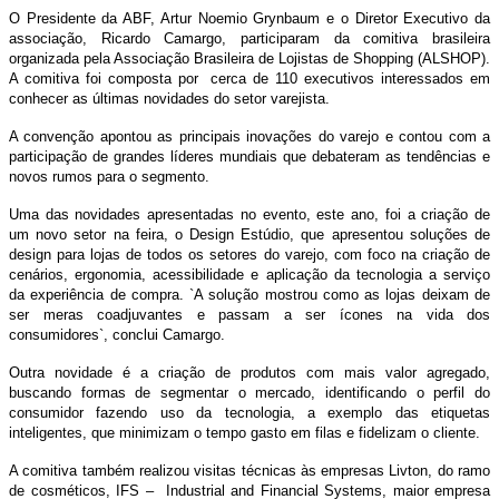
O Presidente da ABF, Artur Noemio Grynbaum e o Diretor Executivo da
associação, Ricardo Camargo, participaram da comitiva brasileira
organizada pela Associação Brasileira de Lojistas de Shopping (ALSHOP).
A comitiva foi composta por cerca de 110 executivos interessados em
conhecer as últimas novidades do setor varejista.
A convenção apontou as principais inovações do varejo e contou com a
participação de grandes líderes mundiais que debateram as tendências e
novos rumos para o segmento.
Uma das novidades apresentadas no evento, este ano, foi a criação de
um novo setor na feira, o Design Estúdio, que apresentou soluções de
design para lojas de todos os setores do varejo, com foco na criação de
cenários, ergonomia, acessibilidade e aplicação da tecnologia a serviço
da experiência de compra. `A solução mostrou como as lojas deixam de
ser meras coadjuvantes e passam a ser ícones na vida dos
consumidores`, conclui Camargo.
Outra novidade é a criação de produtos com mais valor agregado,
buscando formas de segmentar o mercado, identificando o perfil do
consumidor fazendo uso da tecnologia, a exemplo das etiquetas
inteligentes, que minimizam o tempo gasto em filas e fidelizam o cliente.
A comitiva também realizou visitas técnicas às empresas Livton, do ramo
de cosméticos, IFS – Industrial and Financial Systems, maior empresa