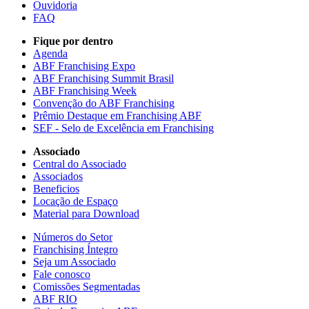
Ouvidoria
FAQ
Fique por dentro
Agenda
ABF Franchising Expo
ABF Franchising Summit Brasil
ABF Franchising Week
Convenção do ABF Franchising
Prêmio Destaque em Franchising ABF
SEF - Selo de Excelência em Franchising
Associado
Central do Associado
Associados
Beneficios
Locação de Espaço
Material para Download
Números do Setor
Franchising Íntegro
Seja um Associado
Fale conosco
Comissões Segmentadas
ABF RIO