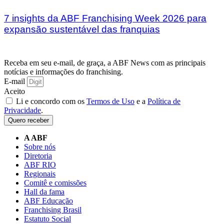
7 insights da ABF Franchising Week 2026 para
expansão sustentável das franquias
Receba em seu e-mail, de graça, a ABF News com as principais
notícias e informações do franchising.
E-mail
Aceito
Li e concordo com os
Termos de Uso
e a
Política de
Privacidade
.
Quero receber
A ABF
Sobre nós
Diretoria
ABF RIO
Regionais
Comitê e comissões
Hall da fama
ABF Educação
Franchising Brasil
Estatuto Social