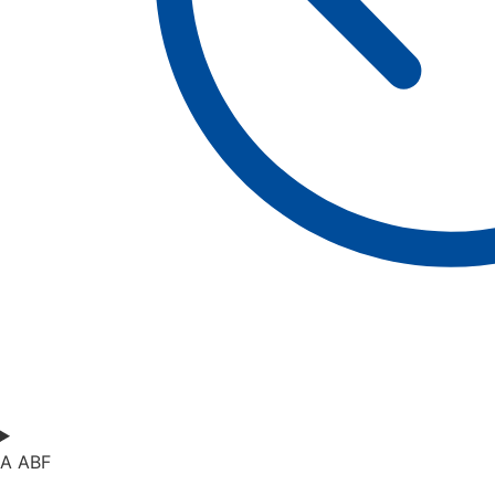
A ABF