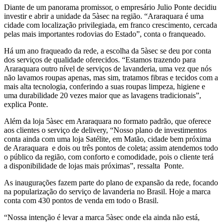
Diante de um panorama promissor, o empresário Julio Ponte decidiu
investir e abrir a unidade da 5àsec na região. “Araraquara é uma
cidade com localização privilegiada, em franco crescimento, cercada
pelas mais importantes rodovias do Estado”, conta o franqueado.
Há um ano fraqueado da rede, a escolha da 5àsec se deu por conta
dos serviços de qualidade oferecidos. “Estamos trazendo para
Araraquara outro nível de serviços de lavanderia, uma vez que nós
não lavamos roupas apenas, mas sim, tratamos fibras e tecidos com a
mais alta tecnologia, conferindo a suas roupas limpeza, higiene e
uma durabilidade 20 vezes maior que as lavagens tradicionais”,
explica Ponte.
Além da loja 5àsec em Araraquara no formato padrão, que oferece
aos clientes o serviço de delivery, “Nosso plano de investimentos
conta ainda com uma loja Satélite, em Matão, cidade bem próxima
de Araraquara e dois ou três pontos de coleta; assim atendemos todo
o público da região, com conforto e comodidade, pois o cliente terá
a disponibilidade de lojas mais próximas”, ressalta Ponte.
As inaugurações fazem parte do plano de expansão da rede, focando
na popularização do serviço de lavanderia no Brasil. Hoje a marca
conta com 430 pontos de venda em todo o Brasil.
“Nossa intenção é levar a marca 5àsec onde ela ainda não está,