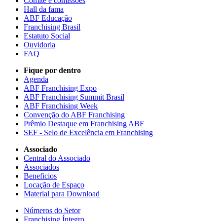
Comitê e comissões
Hall da fama
ABF Educação
Franchising Brasil
Estatuto Social
Ouvidoria
FAQ
Fique por dentro
Agenda
ABF Franchising Expo
ABF Franchising Summit Brasil
ABF Franchising Week
Convenção do ABF Franchising
Prêmio Destaque em Franchising ABF
SEF - Selo de Excelência em Franchising
Associado
Central do Associado
Associados
Beneficios
Locação de Espaço
Material para Download
Números do Setor
Franchising Íntegro