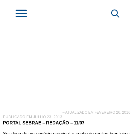
5 ideias de negócios
promissores
– ATUALIZADO EM FEVEREIRO 26, 2016
PUBLICADO EM
JULHO 23, 2013
PORTAL SEBRAE – REDAÇÃO
–
11/07
Ser dono de um negócio próprio é o sonho de muitos brasileiros.