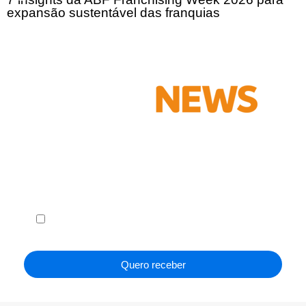
expansão sustentável das franquias
Receba em seu e-mail, de graça, a ABF News
com as principais notícias e informações do
franchising.
Li e concordo com os
Termos de Uso
e a
Política de
Privacidade
.
Quero receber