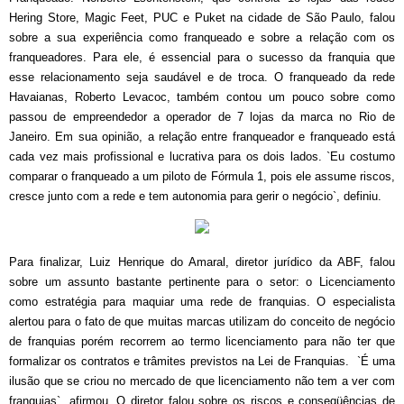
Hering Store, Magic Feet, PUC e Puket na cidade de São Paulo, falou
sobre a sua experiência como franqueado e sobre a relação com os
franqueadores. Para ele, é essencial para o sucesso da franquia que
esse relacionamento seja saudável e de troca. O franqueado da rede
Havaianas, Roberto Levacoc, também contou um pouco sobre como
passou de empreendedor a operador de 7 lojas da marca no Rio de
Janeiro. Em sua opinião, a relação entre franqueador e franqueado está
cada vez mais profissional e lucrativa para os dois lados. `Eu costumo
comparar o franqueado a um piloto de Fórmula 1, pois ele assume riscos,
cresce junto com a rede e tem autonomia para gerir o negócio`, definiu.
Para finalizar, Luiz Henrique do Amaral, diretor jurídico da ABF, falou
sobre um assunto bastante pertinente para o setor: o Licenciamento
como estratégia para maquiar uma rede de franquias. O especialista
alertou para o fato de que muitas marcas utilizam do conceito de negócio
de franquias porém recorrem ao termo licenciamento para não ter que
formalizar os contratos e trâmites previstos na Lei de Franquias. `É uma
ilusão que se criou no mercado de que licenciamento não tem a ver com
franquias`, afirmou. O diretor falou sobre os riscos e conseqüências de