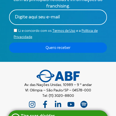
franchising.
Li e concordo com os
Termos de Uso
e a
Política de
Privacidade
.
Quero receber
Av. das Nações Unidas, 10989 – 9 º andar
Vl. Olímpia – São Paulo/SP – 04578-000
Tel: (11) 3020-8800
Tire suas dúvidas