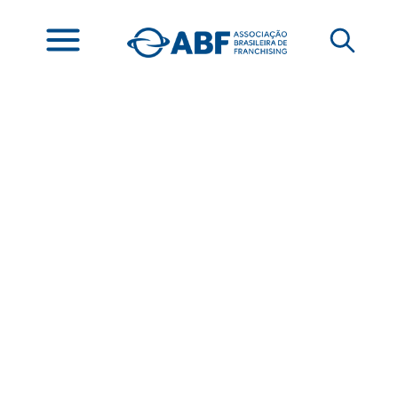
2º Simpósio de
Franquia de Moda traz
temas relevantes ao
setor