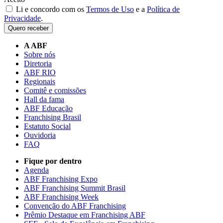
Li e concordo com os
Termos de Uso
e a
Política de
Privacidade
.
Quero receber
A ABF
Sobre nós
Diretoria
ABF RIO
Regionais
Comitê e comissões
Hall da fama
ABF Educação
Franchising Brasil
Estatuto Social
Ouvidoria
FAQ
Fique por dentro
Agenda
ABF Franchising Expo
ABF Franchising Summit Brasil
ABF Franchising Week
Convenção do ABF Franchising
Prêmio Destaque em Franchising ABF