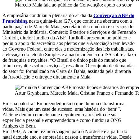
Marcelo Maia fala ao público da Convenção: apoio ao setor
A empresária conduziu a plenária do 2º dia da
Convenção ABF do
Franchising
nesta quinta-feira (27), que contou na abertura com a
participação de Marcelo Maia, secretário de comércio e serviços do
Ministério da Indústria, Comércio Exterior e Serviços e de Fernando
Tardioli, diretor jurídico da ABF. Tardioli apresentou ao público e
pediu o apoio do secretário aos pleitos que a Associação tem levado
ao Governo Federal, entre eles a modernização das leis trabalhistas,
a elevação do teto do Simples e a não incidência do ISS sobre a taxa
de franquias e royalties. “O Brasil é o único país do mundo que
tributa royalties sobre serviços”, ressaltou. O conjunto de demandas
do setor foi formalizado na Carta da Bahia, assinada pela diretoria
da Associação e entregue diretamente a Maia.
Artur Grynbaum, Marcelo Maia, Cristina Franco e Fernando Tar
Em sua palestra “Empreendedorismo que ilumina e transforma
vidas. Mais que um case de sucesso, uma história do ‘bem’”,
Alcione deu um emocionante depoimento a respeito de sua
experiência pessoal e empreendedora e como fundou a ONG
Amigos do Bem.
Em 1993, Alcione fez uma viagem para o Nordeste e a partir do
natal daquele ano, a empresária passou a transformar vidas. Desde