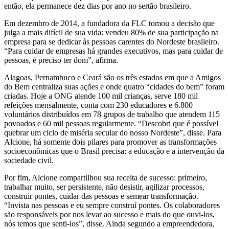
então, ela permanece dez dias por ano no sertão brasileiro.
Em dezembro de 2014, a fundadora da FLC tomou a decisão que
julga a mais difícil de sua vida: vendeu 80% de sua participação na
empresa para se dedicar às pessoas carentes do Nordeste brasileiro.
“Para cuidar de empresas há grandes executivos, mas para cuidar de
pessoas, é preciso ter dom”, afirma.
Alagoas, Pernambuco e Ceará são os três estados em que a Amigos
do Bem centraliza suas ações e onde quatro “cidades do bem” foram
criadas. Hoje a ONG atende 100 mil crianças, serve 180 mil
refeições mensalmente, conta com 230 educadores e 6.800
voluntários distribuídos em 78 grupos de trabalho que atendem 115
povoados e 60 mil pessoas regularmente. “Descobri que é possível
quebrar um ciclo de miséria secular do nosso Nordeste”, disse. Para
Alcione, há somente dois pilares para promover as transformações
socioeconômicas que o Brasil precisa: a educação e a intervenção da
sociedade civil.
Por fim, Alcione compartilhou sua receita de sucesso: primeiro,
trabalhar muito, ser persistente, não desistir, agilizar processos,
construir pontes, cuidar das pessoas e semear transformação.
“Invista nas pessoas e eu sempre construí pontes. Os colaboradores
são responsáveis por nos levar ao sucesso e mais do que ouvi-los,
nós temos que senti-los”, disse. Ainda segundo a empreendedora,