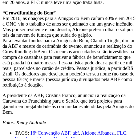
em 20 anos, a FLC nunca teve uma ação trabalhista.
“Crowdfunding do Bem”
Em 2016, as doações para a Amigos do Bem caíram 40% e em 2015
a ONG viu o trabalho de anos ser queimado em um grave incêndio.
Mas por ser resiliente e não desistir, Alcione preferiu olhar o sol por
trás da nuvem de fumaça que subia do galpão.
Para levantar fundos para a Amigos do Bem, Claudio Tieghi, diretor
da ABF e mestre de cerimônia do evento, anunciou a realização do
Crowdfunding doBem. Os recursos arrecadados serão investidos na
compra de castanhas para reativar a fábrica de beneficiamento que
está parada há quatro meses. Pessoa física pode doar a partir de mil
reais, parcelados no cartão de crédito. Pessoa jurídica, a partir deR$
2 mil. Os doadores que desejarem poderão ter seu nome (no caso de
pessoa física) e marca (pessoa jurídica) divulgados pela ABF como
retribuição à doação.
A presidente da ABF, Cristina Franco, anunciou a realização da
Caravana do Franchising para o Sertão, que terá projetos para
garantir empregabilidade às comunidades atendidas pela Amigos do
Bem.
Fotos: Keiny Andrade
TAGS:
16ª Convenção ABF
,
abf
,
Alcione Albanesi
,
FLC
,