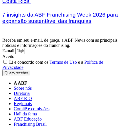
Costa Rica
7 insights da ABF Franchising Week 2026 para
expansão sustentável das franquias
Receba em seu e-mail, de graça, a ABF News com as principais
notícias e informações do franchising.
E-mail
Aceito
Li e concordo com os
Termos de Uso
e a
Política de
Privacidade
.
Quero receber
A ABF
Sobre nós
Diretoria
ABF RIO
Regionais
Comitê e comissões
Hall da fama
ABF Educação
Franchising Brasil