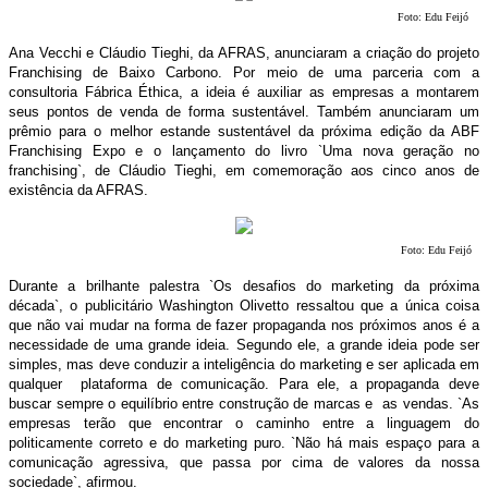
Foto: Edu Feijó
Ana Vecchi e Cláudio Tieghi, da AFRAS, anunciaram a criação do projeto
Franchising de Baixo Carbono. Por meio de uma parceria com a
consultoria Fábrica Éthica, a ideia é auxiliar as empresas a montarem
seus pontos de venda de forma sustentável. Também anunciaram um
prêmio para o melhor estande sustentável da próxima edição da ABF
Franchising Expo e o lançamento do livro `Uma nova geração no
franchising`, de Cláudio Tieghi, em comemoração aos cinco anos de
existência da AFRAS.
Foto: Edu Feijó
Durante a brilhante palestra `Os desafios do marketing da próxima
década`, o publicitário Washington Olivetto ressaltou que a única coisa
que não vai mudar na forma de fazer propaganda nos próximos anos é a
necessidade de uma grande ideia. Segundo ele, a grande ideia pode ser
simples, mas deve conduzir a inteligência do marketing e ser aplicada em
qualquer plataforma de comunicação. Para ele, a propaganda deve
buscar sempre o equilíbrio entre construção de marcas e as vendas. `As
empresas terão que encontrar o caminho entre a linguagem do
politicamente correto e do marketing puro. `Não há mais espaço para a
comunicação agressiva, que passa por cima de valores da nossa
sociedade`, afirmou.