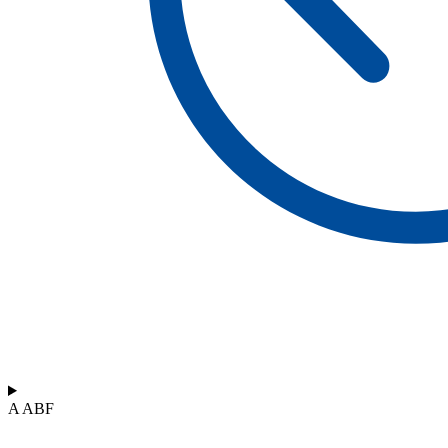
A ABF