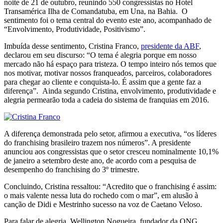
noite de 21 de outubro, reunindo 550 congressistas no Hotel
Transamérica Ilha de Comandatuba, em Una, na Bahia. O
sentimento foi o tema central do evento este ano, acompanhado de
“Envolvimento, Produtividade, Positivismo”.
Imbuída desse sentimento, Cristina Franco,
presidente da ABF
,
declarou em seu discurso: “O tema é alegria porque em nosso
mercado não há espaço para tristeza. O tempo inteiro nós temos que
nos motivar, motivar nossos franqueados, parceiros, colaboradores
para chegar ao cliente e conquista-lo. É assim que a gente faz a
diferença”. Ainda segundo Cristina, envolvimento, produtividade e
alegria permearão toda a cadeia do sistema de franquias em 2016.
A diferença demonstrada pelo setor, afirmou a executiva, “os líderes
do franchising brasileiro trazem nos números”. A presidente
anunciou aos congressistas que o setor cresceu nominalmente 10,1%
de janeiro a setembro deste ano, de acordo com a pesquisa de
desempenho do franchising do 3º trimestre.
Concluindo, Cristina ressaltou: “Acredito que o franchising é assim:
o mais valente nessa luta do rochedo com o mar”, em alusão à
canção de Didi e Mestrinho sucesso na voz de Caetano Veloso.
Para falar de alegria, Wellington Nogueira, fundador da ONG