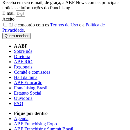
Receba em seu e-mail, de graça, a ABF News com as principais
notícias e informações do franchising.
E-mail
Aceito
Li e concordo com os
Termos de Uso
e a
Política de
Privacidade
.
Quero receber
A ABF
Sobre nós
Diretoria
ABF RIO
Regionais
Comitê e comissões
Hall da fama
ABF Educação
Franchising Brasil
Estatuto Social
Ouvidoria
FAQ
Fique por dentro
Agenda
ABF Franchising Expo
ABF Franchising Summit Brasil