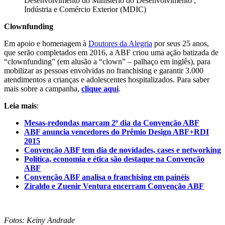
Desenvolvimento do Ministério do Desenvolvimento ,
Indústria e Comércio Exterior (MDIC)
Clownfunding
Em apoio e homenagem à
Doutores da Alegria
por seus 25 anos,
que serão completados em 2016, a ABF criou uma ação batizada de
“clownfunding” (em alusão a “clown” – palhaço em inglês), para
mobilizar as pessoas envolvidas no franchising e garantir 3.000
atendimentos a crianças e adolescentes hospitalizados. Para saber
mais sobre a campanha,
clique aqui
.
Leia mais
:
Mesas-redondas marcam 2º dia da Convenção ABF
ABF anuncia vencedores do Prêmio Design ABF+RDI
2015
Convenção ABF tem dia de novidades, cases e networking
Política, economia e ética são destaque na Convenção
ABF
Convenção ABF analisa o franchising em painéis
Ziraldo e Zuenir Ventura encerram Convenção ABF
Fotos: Keiny Andrade