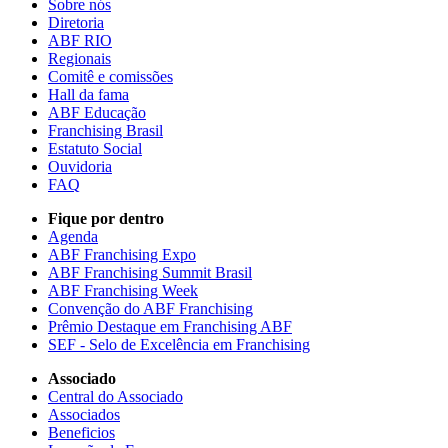
Sobre nós
Diretoria
ABF RIO
Regionais
Comitê e comissões
Hall da fama
ABF Educação
Franchising Brasil
Estatuto Social
Ouvidoria
FAQ
Fique por dentro
Agenda
ABF Franchising Expo
ABF Franchising Summit Brasil
ABF Franchising Week
Convenção do ABF Franchising
Prêmio Destaque em Franchising ABF
SEF - Selo de Excelência em Franchising
Associado
Central do Associado
Associados
Beneficios