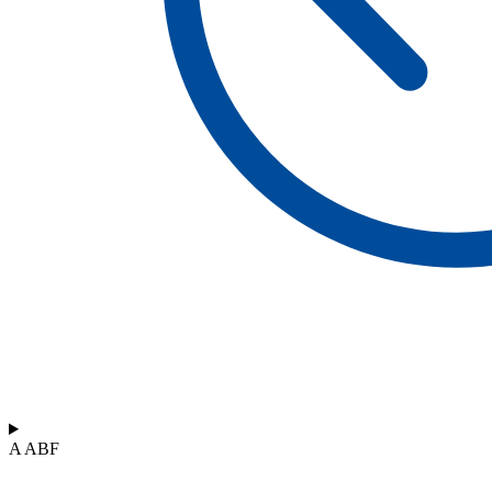
A ABF