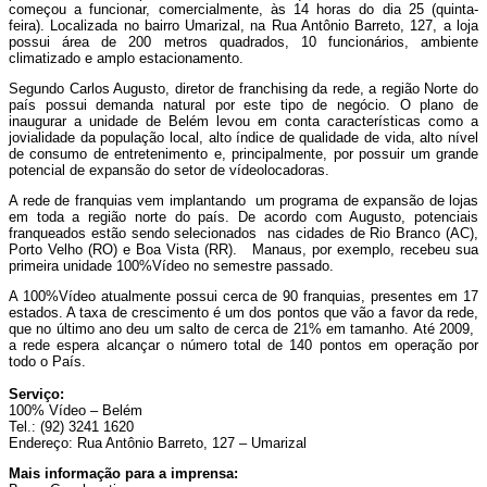
começou a funcionar, comercialmente, às 14 horas do dia 25 (quinta-
feira). Localizada no bairro Umarizal, na Rua Antônio Barreto, 127, a loja
possui área de 200 metros quadrados, 10 funcionários, ambiente
climatizado e amplo estacionamento.
Segundo Carlos Augusto, diretor de franchising da rede, a região Norte do
país possui demanda natural por este tipo de negócio. O plano de
inaugurar a unidade de Belém levou em conta características como a
jovialidade da população local, alto índice de qualidade de vida, alto nível
de consumo de entretenimento e, principalmente, por possuir um grande
potencial de expansão do setor de vídeolocadoras.
A rede de franquias vem implantando um programa de expansão de lojas
em toda a região norte do país. De acordo com Augusto, potenciais
franqueados estão sendo selecionados nas cidades de Rio Branco (AC),
Porto Velho (RO) e Boa Vista (RR). Manaus, por exemplo, recebeu sua
primeira unidade 100%Vídeo no semestre passado.
A 100%Vídeo atualmente possui cerca de 90 franquias, presentes em 17
estados. A taxa de crescimento é um dos pontos que vão a favor da rede,
que no último ano deu um salto de cerca de 21% em tamanho. Até 2009,
a rede espera alcançar o número total de 140 pontos em operação por
todo o País.
Serviço:
100% Vídeo – Belém
Tel.: (92) 3241 1620
Endereço: Rua Antônio Barreto, 127 – Umarizal
Mais informação para a imprensa: