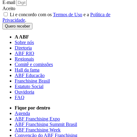
E-mail
Aceito
Li e concordo com os
Termos de Uso
e a
Política de
Privacidade
.
Quero receber
A ABF
Sobre nós
Diretoria
ABF RIO
Regionais
Comitê e comissões
Hall da fama
ABF Educação
Franchising Brasil
Estatuto Social
Ouvidoria
FAQ
Fique por dentro
Agenda
ABF Franchising Expo
ABF Franchising Summit Brasil
ABF Franchising Week
Convenção do ABF Franchising