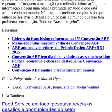
esperança”: “troquem a meditação por reflexão, informação, muita
informação e deem uma olhada profunda em tudo o que está
acontecendo no mundo. Não estamos melhores ou piores do que
outros países, mas o Brasil é o único país do mundo que não tem
problema sem solução. Tudo no Brasil tem jeito”.
Leia mais:
Líderes do franchising reúnem-se na 15ª Convenção ABF
Mesas-redondas marcam 2º dia da Convenção ABF
ABF anuncia vencedores do Prêmio Design ABF+RDI
2015
Convenção ABF tem dia de novidades, cases e networking
Política, economia e ética são destaque na Convenção
ABF
Convenção ABF analisa o franchising em painéis
Fotos: Keiny Andrade e Marcel Uyeta
TAGS:
Convenção ABF
,
home
,
ziraldo
,
zuenir ventura
Leia Também
Food Service em foco: pesquisa revela os
desafios e oportunidades do setor