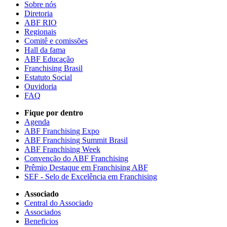
Sobre nós
Diretoria
ABF RIO
Regionais
Comitê e comissões
Hall da fama
ABF Educação
Franchising Brasil
Estatuto Social
Ouvidoria
FAQ
Fique por dentro
Agenda
ABF Franchising Expo
ABF Franchising Summit Brasil
ABF Franchising Week
Convenção do ABF Franchising
Prêmio Destaque em Franchising ABF
SEF - Selo de Excelência em Franchising
Associado
Central do Associado
Associados
Beneficios