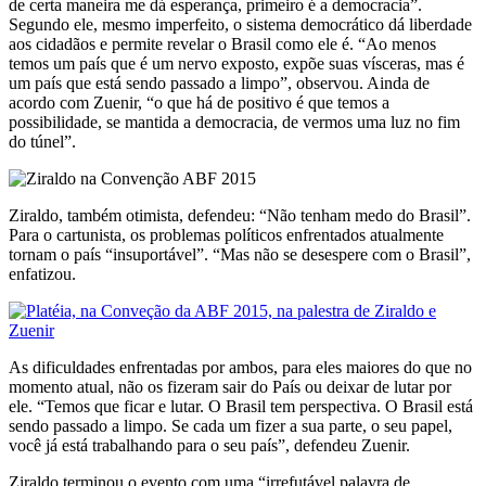
de certa maneira me dá esperança, primeiro é a democracia”.
Segundo ele, mesmo imperfeito, o sistema democrático dá liberdade
aos cidadãos e permite revelar o Brasil como ele é. “Ao menos
temos um país que é um nervo exposto, expõe suas vísceras, mas é
um país que está sendo passado a limpo”, observou. Ainda de
acordo com Zuenir, “o que há de positivo é que temos a
possibilidade, se mantida a democracia, de vermos uma luz no fim
do túnel”.
Ziraldo, também otimista, defendeu: “Não tenham medo do Brasil”.
Para o cartunista, os problemas políticos enfrentados atualmente
tornam o país “insuportável”. “Mas não se desespere com o Brasil”,
enfatizou.
As dificuldades enfrentadas por ambos, para eles maiores do que no
momento atual, não os fizeram sair do País ou deixar de lutar por
ele. “Temos que ficar e lutar. O Brasil tem perspectiva. O Brasil está
sendo passado a limpo. Se cada um fizer a sua parte, o seu papel,
você já está trabalhando para o seu país”, defendeu Zuenir.
Ziraldo terminou o evento com uma “irrefutável palavra de