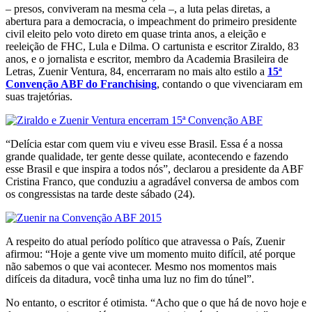
– presos, conviveram na mesma cela –, a luta pelas diretas, a
abertura para a democracia, o impeachment do primeiro presidente
civil eleito pelo voto direto em quase trinta anos, a eleição e
reeleição de FHC, Lula e Dilma. O cartunista e escritor Ziraldo, 83
anos, e o jornalista e escritor, membro da Academia Brasileira de
Letras, Zuenir Ventura, 84, encerraram no mais alto estilo a
15ª
Convenção ABF do Franchising
, contando o que vivenciaram em
suas trajetórias.
“Delícia estar com quem viu e viveu esse Brasil. Essa é a nossa
grande qualidade, ter gente desse quilate, acontecendo e fazendo
esse Brasil e que inspira a todos nós”, declarou a presidente da ABF
Cristina Franco, que conduziu a agradável conversa de ambos com
os congressistas na tarde deste sábado (24).
A respeito do atual período político que atravessa o País, Zuenir
afirmou: “Hoje a gente vive um momento muito difícil, até porque
não sabemos o que vai acontecer. Mesmo nos momentos mais
difíceis da ditadura, você tinha uma luz no fim do túnel”.
No entanto, o escritor é otimista. “Acho que o que há de novo hoje e