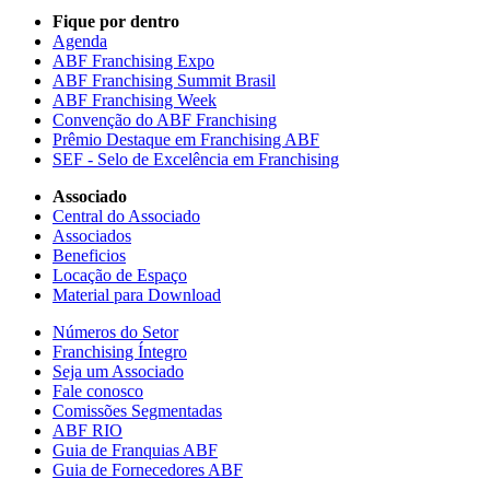
Fique por dentro
Agenda
ABF Franchising Expo
ABF Franchising Summit Brasil
ABF Franchising Week
Convenção do ABF Franchising
Prêmio Destaque em Franchising ABF
SEF - Selo de Excelência em Franchising
Associado
Central do Associado
Associados
Beneficios
Locação de Espaço
Material para Download
Números do Setor
Franchising Íntegro
Seja um Associado
Fale conosco
Comissões Segmentadas
ABF RIO
Guia de Franquias ABF
Guia de Fornecedores ABF