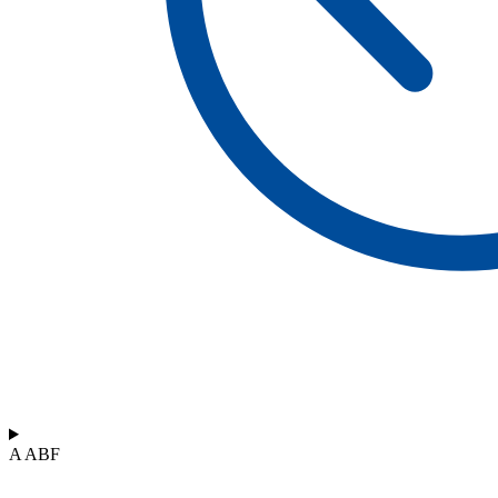
A ABF