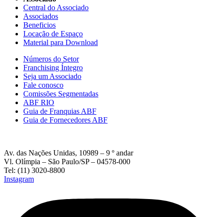
Central do Associado
Associados
Beneficios
Locação de Espaço
Material para Download
Números do Setor
Franchising Íntegro
Seja um Associado
Fale conosco
Comissões Segmentadas
ABF RIO
Guia de Franquias ABF
Guia de Fornecedores ABF
Av. das Nações Unidas, 10989 – 9 º andar
Vl. Olímpia – São Paulo/SP – 04578-000
Tel: (11) 3020-8800
Instagram