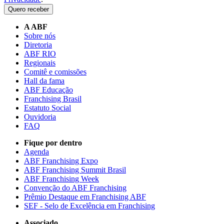
Quero receber
A ABF
Sobre nós
Diretoria
ABF RIO
Regionais
Comitê e comissões
Hall da fama
ABF Educação
Franchising Brasil
Estatuto Social
Ouvidoria
FAQ
Fique por dentro
Agenda
ABF Franchising Expo
ABF Franchising Summit Brasil
ABF Franchising Week
Convenção do ABF Franchising
Prêmio Destaque em Franchising ABF
SEF - Selo de Excelência em Franchising
Associado