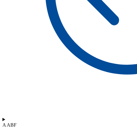
A ABF