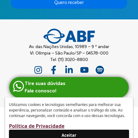
Quero receber
Av. das Nações Unidas, 10989 – 9 º andar
Vl. Olímpia – São Paulo/SP – 04578-000
Tel: (11) 3020-8800
Tire suas dúvidas
Fale conosco!
Utilizamos cookies e tecnologias semelhantes para melhorar sua
experiência, personalizar conteúdo e analisar o tráfego do site. Ao
continuar navegando, você concorda com o uso dessas tecnologias.
Anuncie
|
Guia de Franquias ABF
|
Política de privacidade e
Política de Privacidade
tratamento de dados pessoais
|
Termos de Uso
© 2026 – ABF | Associação Brasileira de Franchising
Aceitar
Desenvolvido por
mufasa