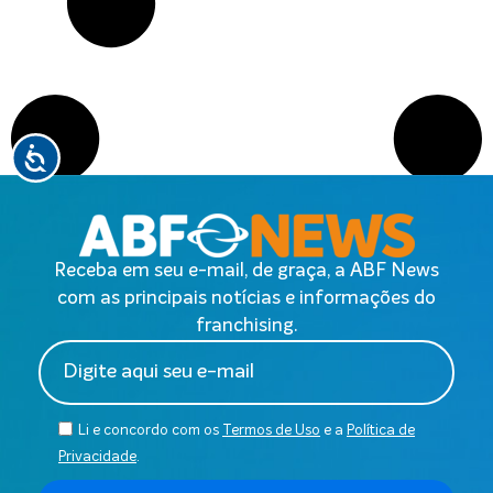
Receba em seu e-mail, de graça, a ABF News
com as principais notícias e informações do
franchising.
Li e concordo com os
Termos de Uso
e a
Política de
Privacidade
.