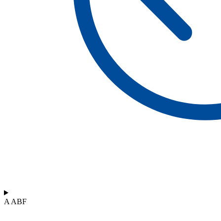
A ABF