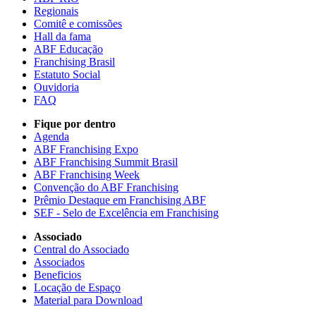
Regionais
Comitê e comissões
Hall da fama
ABF Educação
Franchising Brasil
Estatuto Social
Ouvidoria
FAQ
Fique por dentro
Agenda
ABF Franchising Expo
ABF Franchising Summit Brasil
ABF Franchising Week
Convenção do ABF Franchising
Prêmio Destaque em Franchising ABF
SEF - Selo de Excelência em Franchising
Associado
Central do Associado
Associados
Beneficios
Locação de Espaço
Material para Download