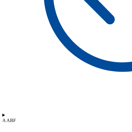
A ABF