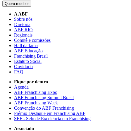
Quero receber
A ABF
Sobre nós
Diretoria
ABF RIO
Regionais
Comitê e comissões
Hall da fama
ABF Educação
Franchising Brasil
Estatuto Social
Ouvidoria
FAQ
Fique por dentro
Agenda
ABF Franchising Expo
ABF Franchising Summit Brasil
ABF Franchising Week
Convenção do ABF Franchising
Prêmio Destaque em Franchising ABF
SEF - Selo de Excelência em Franchising
Associado