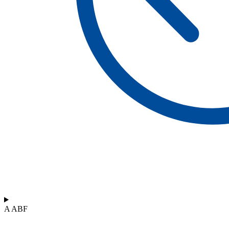
A ABF