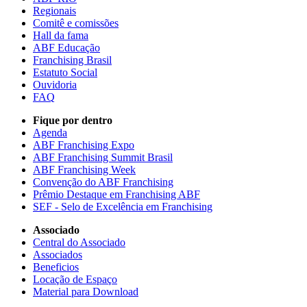
Regionais
Comitê e comissões
Hall da fama
ABF Educação
Franchising Brasil
Estatuto Social
Ouvidoria
FAQ
Fique por dentro
Agenda
ABF Franchising Expo
ABF Franchising Summit Brasil
ABF Franchising Week
Convenção do ABF Franchising
Prêmio Destaque em Franchising ABF
SEF - Selo de Excelência em Franchising
Associado
Central do Associado
Associados
Beneficios
Locação de Espaço
Material para Download