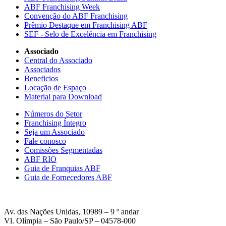
ABF Franchising Week
Convenção do ABF Franchising
Prêmio Destaque em Franchising ABF
SEF - Selo de Excelência em Franchising
Associado
Central do Associado
Associados
Beneficios
Locação de Espaço
Material para Download
Números do Setor
Franchising Íntegro
Seja um Associado
Fale conosco
Comissões Segmentadas
ABF RIO
Guia de Franquias ABF
Guia de Fornecedores ABF
Av. das Nações Unidas, 10989 – 9 º andar
Vl. Olímpia – São Paulo/SP – 04578-000