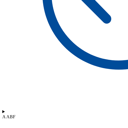
A ABF