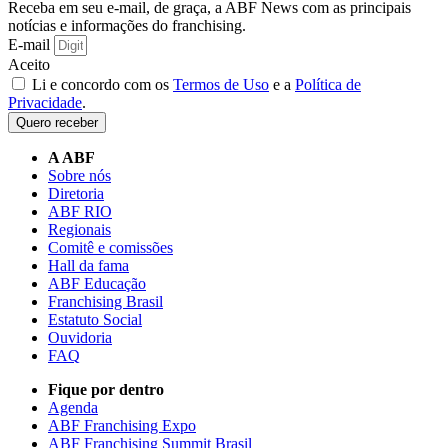
Receba em seu e-mail, de graça, a ABF News com as principais
notícias e informações do franchising.
E-mail
Aceito
Li e concordo com os
Termos de Uso
e a
Política de
Privacidade
.
Quero receber
A ABF
Sobre nós
Diretoria
ABF RIO
Regionais
Comitê e comissões
Hall da fama
ABF Educação
Franchising Brasil
Estatuto Social
Ouvidoria
FAQ
Fique por dentro
Agenda
ABF Franchising Expo
ABF Franchising Summit Brasil