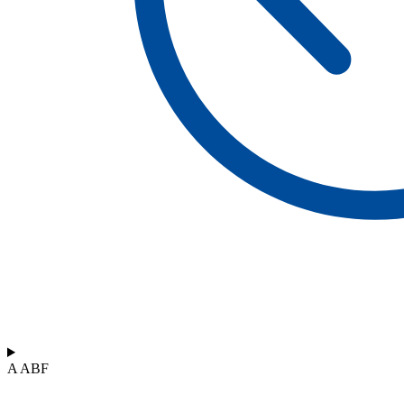
A ABF