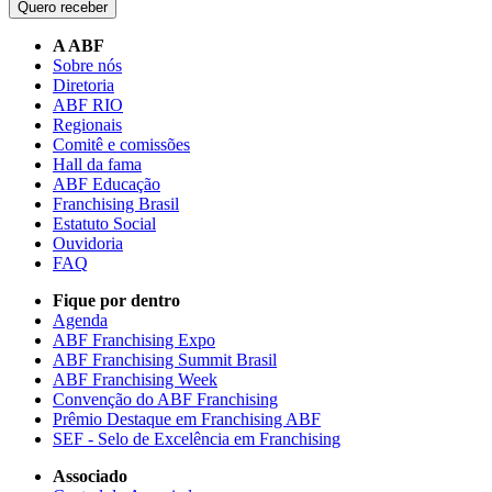
Quero receber
A ABF
Sobre nós
Diretoria
ABF RIO
Regionais
Comitê e comissões
Hall da fama
ABF Educação
Franchising Brasil
Estatuto Social
Ouvidoria
FAQ
Fique por dentro
Agenda
ABF Franchising Expo
ABF Franchising Summit Brasil
ABF Franchising Week
Convenção do ABF Franchising
Prêmio Destaque em Franchising ABF
SEF - Selo de Excelência em Franchising
Associado