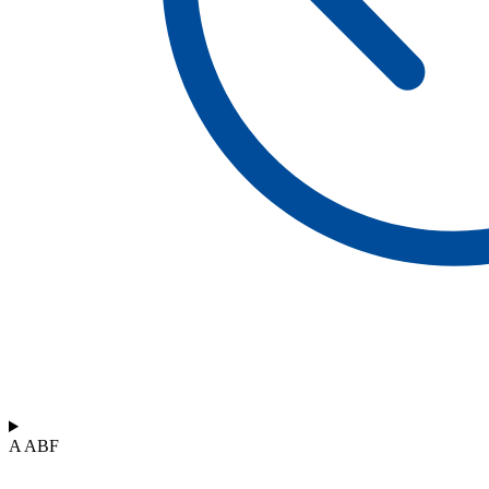
A ABF