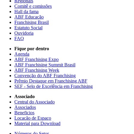
Regionais
Comitê e comissões
Hall da fama
ABF Educação
Franchising Brasil
Estatuto Social
Ouvidoria
FAQ
Fique por dentro
Agenda
ABF Franchising Expo
ABF Franchising Summit Brasil
ABF Franchising Week
Convenção do ABF Franchising
Prêmio Destaque em Franchising ABF
SEF - Selo de Excelência em Franchising
Associado
Central do Associado
Associados
Beneficios
Locação de Espaço
Material para Download
Números do Setor