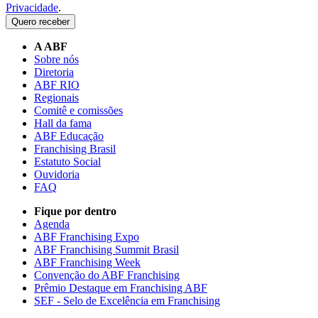
Privacidade
.
Quero receber
A ABF
Sobre nós
Diretoria
ABF RIO
Regionais
Comitê e comissões
Hall da fama
ABF Educação
Franchising Brasil
Estatuto Social
Ouvidoria
FAQ
Fique por dentro
Agenda
ABF Franchising Expo
ABF Franchising Summit Brasil
ABF Franchising Week
Convenção do ABF Franchising
Prêmio Destaque em Franchising ABF
SEF - Selo de Excelência em Franchising