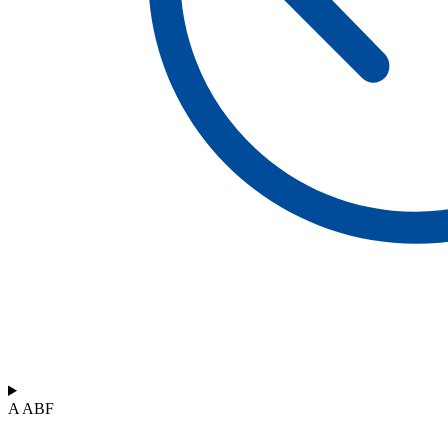
A ABF