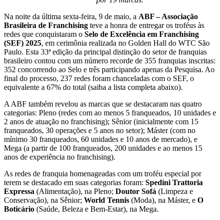
Na noite da última sexta-feira, 9 de maio, a
ABF – Associação
Brasileira de Franchising
teve a honra de entregar os troféus às
redes que conquistaram o
Selo de Excelência em Franchising
(SEF) 2025
, em cerimônia realizada no Golden Hall do WTC São
Paulo. Esta 33ª edição da principal distinção do setor de franquias
brasileiro contou com um número recorde de 355 franquias inscritas:
352 concorrendo ao Selo e três participando apenas da Pesquisa. Ao
final do processo, 237 redes foram chanceladas com o SEF, o
equivalente a 67% do total (saiba a lista completa abaixo).
A ABF também revelou as marcas que se destacaram nas quatro
categorias: Pleno (redes com ao menos 5 franqueados, 10 unidades e
2 anos de atuação no franchising); Sênior (inicialmente com 15
franqueados, 30 operações e 5 anos no setor); Máster (com no
mínimo 30 franqueados, 60 unidades e 10 anos de mercado), e
Mega (a partir de 100 franqueados, 200 unidades e ao menos 15
anos de experiência no franchising).
As redes de franquia homenageadas com um troféu especial por
terem se destacado em suas categorias foram:
Spedini Trattoria
Expressa
(Alimentação), na Pleno;
Doutor Sofá
(Limpeza e
Conservação), na Sênior;
World Tennis
(Moda), na Máster, e
O
Boticário
(Saúde, Beleza e Bem-Estar), na Mega.