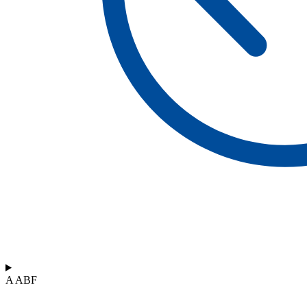
A ABF