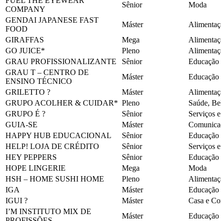
FUEL THE EYEWEAR
Sênior
Moda
COMPANY
GENDAI JAPANESE FAST
Máster
Alimentaç
FOOD
GIRAFFAS
Mega
Alimentaç
GO JUICE*
Pleno
Alimentaç
GRAU PROFISSIONALIZANTE
Sênior
Educação
GRAU T – CENTRO DE
Máster
Educação
ENSINO TÉCNICO
GRILETTO ?
Máster
Alimentaç
GRUPO ACOLHER & CUIDAR*
Pleno
Saúde, Be
GRUPO É ?
Sênior
Serviços 
GUIA-SE
Máster
Comunicaç
HAPPY HUB EDUCACIONAL
Sênior
Educação
HELP! LOJA DE CRÉDITO
Sênior
Serviços 
HEY PEPPERS
Sênior
Educação
HOPE LINGERIE
Mega
Moda
HSH – HOME SUSHI HOME
Pleno
Alimentaç
IGA
Máster
Educação
IGUI ?
Máster
Casa e Co
I’M INSTITUTO MIX DE
Máster
Educação
PROFISSÕES