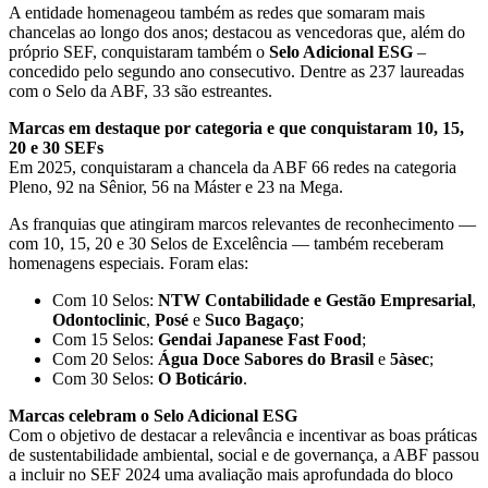
A entidade homenageou também as redes que somaram mais
chancelas ao longo dos anos; destacou as vencedoras que, além do
próprio SEF, conquistaram também o
Selo Adicional ESG
–
concedido pelo segundo ano consecutivo. Dentre as 237 laureadas
com o Selo da ABF, 33 são estreantes.
Marcas em destaque por categoria e que conquistaram 10, 15,
20 e 30 SEFs
Em 2025, conquistaram a chancela da ABF 66 redes na categoria
Pleno, 92 na Sênior, 56 na Máster e 23 na Mega.
As franquias que atingiram marcos relevantes de reconhecimento —
com 10, 15, 20 e 30 Selos de Excelência — também receberam
homenagens especiais. Foram elas:
Com 10 Selos:
NTW Contabilidade e Gestão Empresarial
,
Odontoclinic
,
Posé
e
Suco Bagaço
;
Com 15 Selos:
Gendai Japanese Fast Food
;
Com 20 Selos:
Água Doce Sabores do Brasil
e
5àsec
;
Com 30 Selos:
O Boticário
.
Marcas celebram o Selo Adicional ESG
Com o objetivo de destacar a relevância e incentivar as boas práticas
de sustentabilidade ambiental, social e de governança, a ABF passou
a incluir no SEF 2024 uma avaliação mais aprofundada do bloco