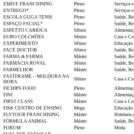
EMIVE FRANCHISING
Pleno
Serviços 
ENTREGO*
Pleno
Serviços 
ESCOLA GUGA TENIS
Pleno
Saúde, Be
ESPAÇO FACIAL*
Pleno
Saúde, Be
ESPETTO CARIOCA
Sênior
Alimentaç
EURO COLCHÕES
Sênior
Casa e Co
EXPERIMENTO
Sênior
Educação
FACE DOCTOR
Sênior
Saúde, Be
FARMA & FARMA
Máster
Saúde, Be
FARMÁCIA ROVAL
Sênior
Saúde, Be
FARMELHOR
Máster
Saúde, Be
FASTFRAME – MOLDURA NA
Sênior
Casa e Co
HORA
FICHIPS FOOD
Pleno
Alimentaç
FINI
Máster
Alimentaç
FIRST CLASS
Máster
Casa e Co
FISK CENTRO DE ENSINO
Mega
Educação
FLYTOUR FRANCHISING
Máster
Hotelaria 
FÓRMULA ANIMAL
Máster
Saúde, Be
FORUM
Pleno
Moda