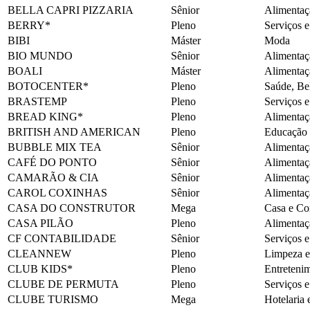
BELLA CAPRI PIZZARIA
Sênior
Alimentaç
BERRY*
Pleno
Serviços 
BIBI
Máster
Moda
BIO MUNDO
Sênior
Alimentaç
BOALI
Máster
Alimentaç
BOTOCENTER*
Pleno
Saúde, Be
BRASTEMP
Pleno
Serviços 
BREAD KING*
Pleno
Alimentaç
BRITISH AND AMERICAN
Pleno
Educação
BUBBLE MIX TEA
Sênior
Alimentaç
CAFÉ DO PONTO
Sênior
Alimentaç
CAMARÃO & CIA
Sênior
Alimentaç
CAROL COXINHAS
Sênior
Alimentaç
CASA DO CONSTRUTOR
Mega
Casa e Co
CASA PILÃO
Pleno
Alimentaç
CF CONTABILIDADE
Sênior
Serviços 
CLEANNEW
Pleno
Limpeza e
CLUB KIDS*
Pleno
Entreteni
CLUBE DE PERMUTA
Pleno
Serviços 
CLUBE TURISMO
Mega
Hotelaria 