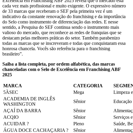
Excelência em Franchising ABF 2025 revela que o mercado está
cada vez mais profissional e muito exigente. O expressivo número
de 33 marcas que receberam o SEF pela primeira vez é um
indicativo da constante renovação do franchising e da importância
do Selo como instrumento de diferenciação das redes. E nesse
sentido, a Pesquisa do SEF continua sendo o instrumento mais
valioso do mercado, que reconhece as redes de franquias que se
destacam pelas melhores práticas do setor. Também parabenizo
todas as marcas que se inscreveram e todas que conquistaram essa
honrosa chancela. Vocês são referência para o franchising
brasileiro”.
Saiba a lista completa, por ordem alfabética, das marcas
chanceladas com o Selo de Excelência em Franchising ABF
2025
MARCA
CATEGORIA
SEGME
5ÀSEC
Mega
Limpeza e
ACADEMIA DE INGLÊS
Sênior
Educação
WASHINGTON
AÇAÍ DA BARRA
Sênior
Alimentaç
ACQIO
Sênior
Serviços 
ACUIDAR ?
Pleno
Saúde, Be
ÁGUA DOCE CACHAÇARIA ?
Sênior
Alimentaç