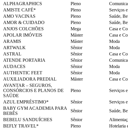
ALPHAGRAPHICS
Pleno
Comunicaç
AMISTE CAFÉ*
Pleno
Serviços 
AMO VACINAS
Pleno
Saúde, Be
AMOR & CUIDADO
Pleno
Saúde, Be
ANJOS COLCHÕES
Mega
Casa e Co
APOLAR IMÓVEIS
Máster
Casa e Co
ARAMIS
Máster
Moda
ARTWALK
Sênior
Moda
ASTRAL
Sênior
Casa e Co
ATENDE PORTARIA
Sênior
Comunicaç
AUDACES
Sênior
Moda
AUTHENTIC FEET
Sênior
Moda
AUXILIADORA PREDIAL
Máster
Casa e Co
AVANTAR – SEGUROS,
CONSÓRCIOS E PLANOS DE
Pleno
Serviços 
SAÚDE
AZUL EMPRÉSTIMO*
Sênior
Serviços 
BABY GYM ACADEMIA PARA
Sênior
Saúde, Be
BEBÊS
BEBELU SANDUÍCHES
Sênior
Alimentaç
BEFLY TRAVEL*
Pleno
Hotelaria 