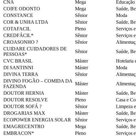
CNA
Mega
Educação
COIFE ODONTO
Mega
Saúde, Be
CONSTANCE
Sênior
Moda
COR & UNHA LTDA
Sênior
Saúde, Be
COTAFACIL
Pleno
Serviços 
CREDFÁCIL*
Sênior
Serviços 
CROASONHO ?
Sênior
Alimentaç
CUIDARE CUIDADORES DE
Sênior
Saúde, Be
PESSOAS*
CVC BRASIL
Máster
Hotelaria 
DI SANTINNI
Máster
Moda
DIVINA TERRA
Sênior
Alimentaç
DIVINO FOGÃO – COMIDA DA
Máster
Alimentaç
FAZENDA
DOUTOR HERNIA
Máster
Saúde, Be
DOUTOR RESOLVE
Pleno
Casa e Co
DOUTOR SOFÁ ?
Sênior
Limpeza e
DROGARIAS MAX
Máster
Saúde, Be
ECOPOWER ENERGIA SOLAR
Sênior
Serviços 
EMAGRECENTRO
Mega
Saúde, Be
EMBRACON*
Pleno
Serviços 