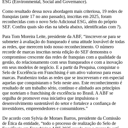
ESG (Environmental, Social and Governance).
Como resultado dessa nova abordagem mais criteriosa, 19 redes de
franquias (ante 17 no ano passado), inscritas em 2025, foram
reconhecidas com o novo Selo Adicional ESG, além do próprio
SEF. Confira quais são elas na tabela abaixo, identificadas com ?).
Para Tom Moreira Leite, presidente da ABF, “inscrever-se para se
submeter à avaliação do franqueado é uma atitude louvável de todas
as redes, que merecem todo nosso reconhecimento. O número
recorde de marcas inscritas nesta edição do SEF demonstra o
compromisso crescente das redes de franquias com a qualidade da
gestão, do relacionamento com seus franqueados e com a inovação
em seus modelos de negócio. E a partir da Pesquisa, conquistar o
Selo de Excelência em Franchising é um ativo valoroso para essas
marcas. Parabenizo todas as redes que se inscreveram e em especial
aquelas que conquistaram o Selo neste ano. Este reconhecimento é
resultado de um trabalho sério, contínuo e alinhado aos princípios
que norteiam o franchising de excelência no Brasil. A ABF se
orgulha de promover essa iniciativa que impulsiona o
desenvolvimento sustentável do setor e fortalece a confiança de
investidores, empreendedores e consumidores.”
De acordo com Sylvia de Moraes Barros, presidente da Comissão
de Ética da entidade, “todo o processo de realização do Selo de