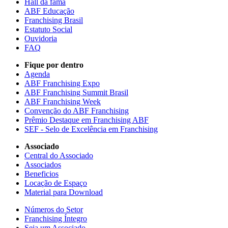
Hall da fama
ABF Educação
Franchising Brasil
Estatuto Social
Ouvidoria
FAQ
Fique por dentro
Agenda
ABF Franchising Expo
ABF Franchising Summit Brasil
ABF Franchising Week
Convenção do ABF Franchising
Prêmio Destaque em Franchising ABF
SEF - Selo de Excelência em Franchising
Associado
Central do Associado
Associados
Beneficios
Locação de Espaço
Material para Download
Números do Setor
Franchising Íntegro
Seja um Associado