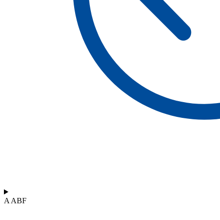
A ABF